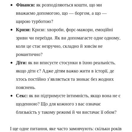
Фінанси:
як розподіляються кошти, що ми
вважаємо допомогою, що — боргом, а що —
щирою турботою?
Кризи:
Кризи: хвороби, форс-мажори, емоційні
зриви чи переїзди. Як ви допомагаєте одне одному,
коли це стає незручно, складно й зовсім не
романтично?
Діти:
як ви вписуєте стосунки в їхню реальність,
якщо діти є? Адже дітям важко жити в історії, де
хтось постійно з’являється та зникає без жодних
пояснень.
Секс:
як ви підтримуєте інтимність, якщо вона не є
щоденною? Що для кожного з вас означає
близькість у такому режимі й чи вистачає її обом?
І ще одне питання, яке часто замовчують: скільки років