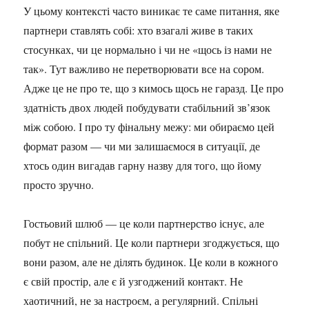
У цьому контексті часто виникає те саме питання, яке
партнери ставлять собі: хто взагалі живе в таких
стосунках, чи це нормально і чи не «щось із нами не
так». Тут важливо не перетворювати все на сором.
Адже це не про те, що з кимось щось не гаразд. Це про
здатність двох людей побудувати стабільний зв’язок
між собою. І про ту фінальну межу: ми обираємо цей
формат разом — чи ми залишаємося в ситуації, де
хтось один вигадав гарну назву для того, що йому
просто зручно.
Гостьовий шлюб — це коли партнерство існує, але
побут не спільний. Це коли партнери згоджується, що
вони разом, але не ділять будинок. Це коли в кожного
є свій простір, але є й узгоджений контакт. Не
хаотичний, не за настроєм, а регулярний. Спільні