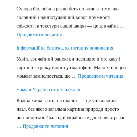
Сувора біологічна реальність полягає в тому, що
головний і найпотужніший ворог пружності,
свіжості та текстури вашої шкіри — це звичайне …
"Вплив сонця на шкіру"
Продовжити читання
Інформаційна безпека, як питання виживання
Уявіть звичайний ранок: ви неспішно п’єте каву і
гортаєте стрічку новин у смартфоні. Мало хто в цей
"Інфор
момент замислюється, що …
Продовжити читання
Чому в Україні гинуть бджоли
Кожна жива істота на планеті — це унікальний
пазл, без якого загальна картина природи просто
розсиплеться. Сьогодні українське довкілля втрачає
"Чому в Україні гинуть бджоли"
…
Продовжити читання