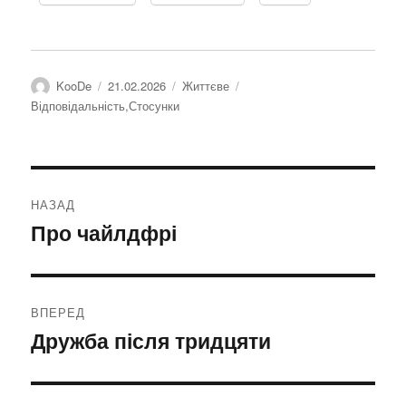
Автор
Оприлюднено
Категорії
Позначки
KooDe
21.02.2026
Життєве
Відповідальність
,
Стосунки
Навігація
НАЗАД
записів
Про чайлдфрі
Попередній
запис:
ВПЕРЕД
Дружба після тридцяти
Наступний
запис: