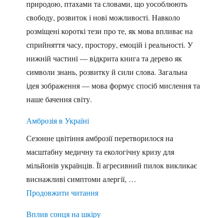
природою, птахами та словами, що уособлюють
свободу, розвиток і нові можливості. Навколо
розміщені короткі тези про те, як мова впливає на
сприйняття часу, простору, емоцій і реальності. У
нижній частині — відкрита книга та дерево як
символи знань, розвитку й сили слова. Загальна
ідея зображення — мова формує спосіб мислення та
наше бачення світу.
Амброзія в Україні
Сезонне цвітіння амброзії перетворилося на
масштабну медичну та екологічну кризу для
мільйонів українців. Її агресивний пилок викликає
виснажливі симптоми алергії, …
"Амброзія в Україні"
Продовжити читання
Вплив сонця на шкіру