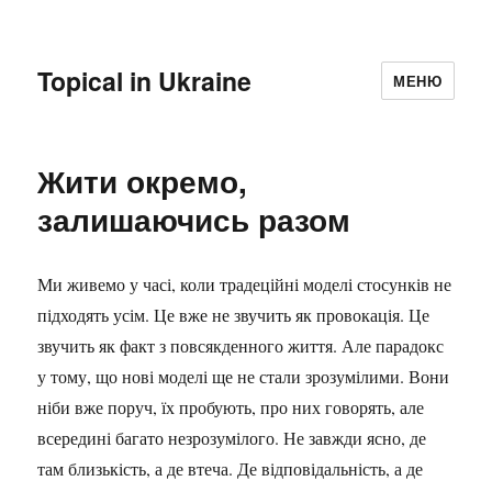
Topical in Ukraine
МЕНЮ
Жити окремо,
залишаючись разом
Ми живемо у часі, коли традеційні моделі стосунків не
підходять усім. Це вже не звучить як провокація. Це
звучить як факт з повсякденного життя. Але парадокс
у тому, що нові моделі ще не стали зрозумілими. Вони
ніби вже поруч, їх пробують, про них говорять, але
всередині багато незрозумілого. Не завжди ясно, де
там близькість, а де втеча. Де відповідальність, а де