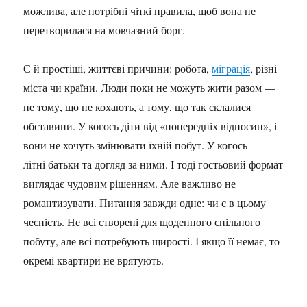
можлива, але потрібні чіткі правила, щоб вона не
перетворилася на мовчазний борг.
Є й простіші, життєві причини: робота,
міграція
, різні
міста чи країни. Люди поки не можуть жити разом —
не тому, що не кохають, а тому, що так склалися
обставини. У когось діти від «попередніх відносин», і
вони не хочуть змінювати їхній побут. У когось —
літні батьки та догляд за ними. І тоді гостьовий формат
виглядає чудовим рішенням. Але важливо не
романтизувати. Питання завжди одне: чи є в цьому
чесність. Не всі створені для щоденного спільного
побуту, але всі потребують щирості. І якщо її немає, то
окремі квартири не врятують.