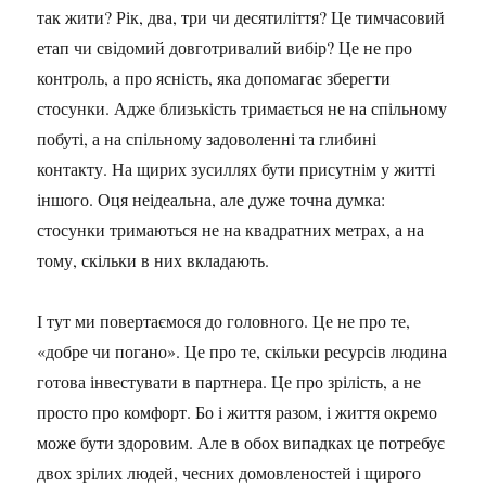
так жити? Рік, два, три чи десятиліття? Це тимчасовий
етап чи свідомий довготривалий вибір? Це не про
контроль, а про ясність, яка допомагає зберегти
стосунки. Адже близькість тримається не на спільному
побуті, а на спільному задоволенні та глибині
контакту. На щирих зусиллях бути присутнім у житті
іншого. Оця неідеальна, але дуже точна думка:
стосунки тримаються не на квадратних метрах, а на
тому, скільки в них вкладають.
І тут ми повертаємося до головного. Це не про те,
«добре чи погано». Це про те, скільки ресурсів людина
готова інвестувати в партнера. Це про зрілість, а не
просто про комфорт. Бо і життя разом, і життя окремо
може бути здоровим. Але в обох випадках це потребує
двох зрілих людей, чесних домовленостей і щирого