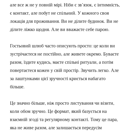
але все ж не у повній мірі. Ніби є зв’язок, є інтимність,
є контакт, але побут не спільний. У кожного своя
локація для проживання. Ви не ділите будинок. Ви не
ділите ліжко щодня. Але ви вважаєте себе парою.
Гостьовий шлюб часто описують просто: це коли ви
зустрічаєтеся не постійно, але живете окремо. Буваєте
разом, їздите кудись, маєте спільні ритуали, а потім
повертаєтеся кожен у свій простір. Звучить легко. Але
за лаштунками цієї зручності криється набагато
більше.
Це значно більше, ніж просто листування чи візити,
коли обом зручно. Це формат, який базується на
взаємній згоді та регулярному контакті. Тому це пара,
яка не живе разом, але залишається передусім