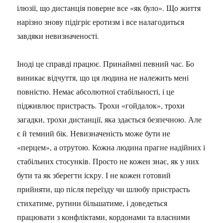
ілюзії, що дистанція поверне все «як було». Що життя
нарізно знову підігріє еротизм і все налагодиться
завдяки невизначеності.
Іноді це справді працює. Принаймні певний час. Бо
виникає відчуття, що ця людина не належить мені
повністю. Немає абсолютної стабільності, і це
підживлює пристрасть. Трохи «гойдалок», трохи
загадки, трохи дистанції, яка здається безпечною. Але
є й темний бік. Невизначеність може бути не
«перцем», а отрутою. Кожна людина прагне надійних і
стабільних стосунків. Просто не кожен знає, як у них
бути та як зберегти іскру. І не кожен готовий
прийняти, що після переїзду чи шлюбу пристрасть
стихатиме, рутини більшатиме, і доведеться
працювати з конфліктами, кордонами та власними