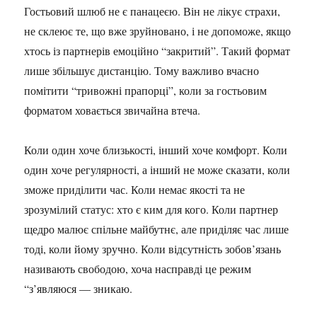
Гостьовий шлюб не є панацеєю. Він не лікує страхи,
не склеює те, що вже зруйновано, і не допоможе, якщо
хтось із партнерів емоційно “закритий”. Такий формат
лише збільшує дистанцію. Тому важливо вчасно
помітити “тривожні прапорці”, коли за гостьовим
форматом ховається звичайна втеча.
Коли один хоче близькості, інший хоче комфорт. Коли
один хоче регулярності, а інший не може сказати, коли
зможе приділити час. Коли немає якості та не
зрозумілий статус: хто є ким для кого. Коли партнер
щедро малює спільне майбутнє, але приділяє час лише
тоді, коли йому зручно. Коли відсутність зобов’язань
називають свободою, хоча насправді це режим
“з’являюся — зникаю.