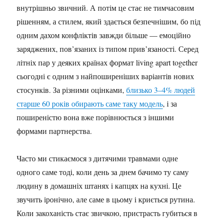
внутрішньо звичний. А потім це стає не тимчасовим
рішенням, а стилем, який здається безпечнішим, бо під
одним дахом конфліктів завжди більше — емоційно
заряджених, пов’язаних із типом прив’язаності. Серед
літніх пар у деяких країнах формат living apart together
сьогодні є одним з найпоширеніших варіантів нових
стосунків. За різними оцінками,
близько 3–4% людей
старше 60 років обирають саме таку модель
, і за
поширеністю вона вже порівнюється з іншими
формами партнерства.
Часто ми стикаємося з дитячими травмами одне
одного саме тоді, коли день за днем бачимо ту саму
людину в домашніх штанях і капцях на кухні. Це
звучить іронічно, але саме в цьому і криється рутина.
Коли закоханість стає звичкою, пристрасть губиться в