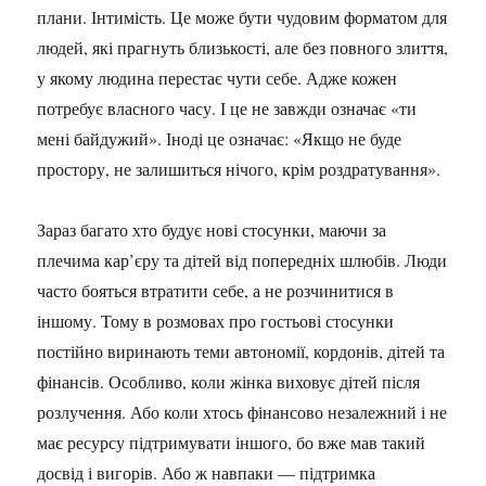
плани. Інтимість. Це може бути чудовим форматом для
людей, які прагнуть близькості, але без повного злиття,
у якому людина перестає чути себе. Адже кожен
потребує власного часу. І це не завжди означає «ти
мені байдужий». Іноді це означає: «Якщо не буде
простору, не залишиться нічого, крім роздратування».
Зараз багато хто будує нові стосунки, маючи за
плечима кар’єру та дітей від попередніх шлюбів. Люди
часто бояться втратити себе, а не розчинитися в
іншому. Тому в розмовах про гостьові стосунки
постійно виринають теми автономії, кордонів, дітей та
фінансів. Особливо, коли жінка виховує дітей після
розлучення. Або коли хтось фінансово незалежний і не
має ресурсу підтримувати іншого, бо вже мав такий
досвід і вигорів. Або ж навпаки — підтримка