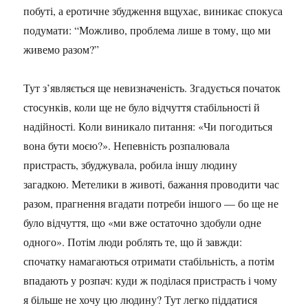
побуті, а еротичне збудження вщухає, виникає спокуса
подумати: “Можливо, проблема лише в тому, що ми
живемо разом?”
Тут з’являється ще невизначеність. Згадується початок
стосунків, коли ще не було відчуття стабільності й
надійності. Коли виникало питання: «Чи погодиться
вона бути моєю?». Непевність розпалювала
пристрасть, збуджувала, робила іншу людину
загадкою. Метелики в животі, бажання проводити час
разом, прагнення вгадати потреби іншого — бо ще не
було відчуття, що «ми вже остаточно здобули одне
одного». Потім люди роблять те, що й завжди:
спочатку намагаються отримати стабільність, а потім
впадають у розпач: куди ж поділася пристрасть і чому
я більше не хочу цю людину? Тут легко піддатися