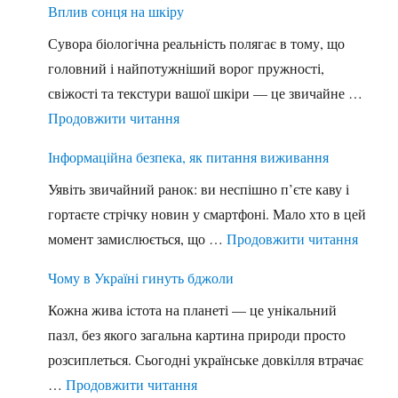
Вплив сонця на шкіру
Сувора біологічна реальність полягає в тому, що
головний і найпотужніший ворог пружності,
свіжості та текстури вашої шкіри — це звичайне …
"Вплив сонця на шкіру"
Продовжити читання
Інформаційна безпека, як питання виживання
Уявіть звичайний ранок: ви неспішно п’єте каву і
гортаєте стрічку новин у смартфоні. Мало хто в цей
"Інфор
момент замислюється, що …
Продовжити читання
Чому в Україні гинуть бджоли
Кожна жива істота на планеті — це унікальний
пазл, без якого загальна картина природи просто
розсиплеться. Сьогодні українське довкілля втрачає
"Чому в Україні гинуть бджоли"
…
Продовжити читання