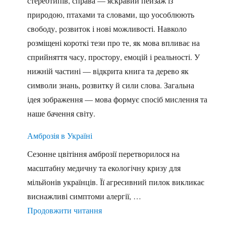
стереотипів, справа — яскравий пейзаж із
природою, птахами та словами, що уособлюють
свободу, розвиток і нові можливості. Навколо
розміщені короткі тези про те, як мова впливає на
сприйняття часу, простору, емоцій і реальності. У
нижній частині — відкрита книга та дерево як
символи знань, розвитку й сили слова. Загальна
ідея зображення — мова формує спосіб мислення та
наше бачення світу.
Амброзія в Україні
Сезонне цвітіння амброзії перетворилося на
масштабну медичну та екологічну кризу для
мільйонів українців. Її агресивний пилок викликає
виснажливі симптоми алергії, …
"Амброзія в Україні"
Продовжити читання