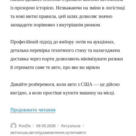
із прозорою історією. Незважаючи на зміни в логістиці
та нові митні правила, цей шлях дозволяє значно
заощадити порівняно з внутрішнім ринком.
Професійний підхід до вибору лотів на аукціонах,
детальна перевірка технічного стану та налагоджена
доставка через порти дозволяють мінімізувати ризики
й отримати саме те авто, про яке ви мріяли
Давайте розберемося, коли авто з США — це дійсно
вигідно, а коли простіше купити машину на місці.
“«Купити авто з США завжди вигідніше
Продовжити читання
Автор
Оприлюднено
Категорії
Позначки
KooDe
09.05.2026
Актуальне
автозсша
,
автопідзамовлення
,
купитиавто