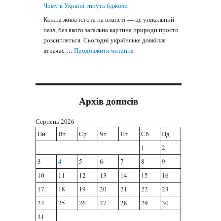
Чому в Україні гинуть бджоли
Кожна жива істота на планеті — це унікальний
пазл, без якого загальна картина природи просто
розсиплеться. Сьогодні українське довкілля
"Чому в Україні гинуть бджоли
втрачає …
Продовжити читання
Архів дописів
Серпень 2026
Пн
Вт
Ср
Чт
Пт
Сб
Нд
1
2
3
4
5
6
7
8
9
10
11
12
13
14
15
16
17
18
19
20
21
22
23
24
25
26
27
28
29
30
31