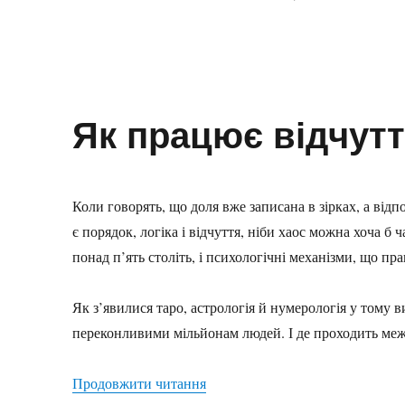
Оприлюднено
Категорії
Позначки
Як працює відчутт
Коли говорять, що доля вже записана в зірках, а відп
є порядок, логіка і відчуття, ніби хаос можна хоча б 
понад п’ять століть, і психологічні механізми, що пр
Як з’явилися таро, астрологія й нумерологія у тому в
переконливими мільйонам людей. І де проходить межа,
“Як працює відчуття долі”
Продовжити читання