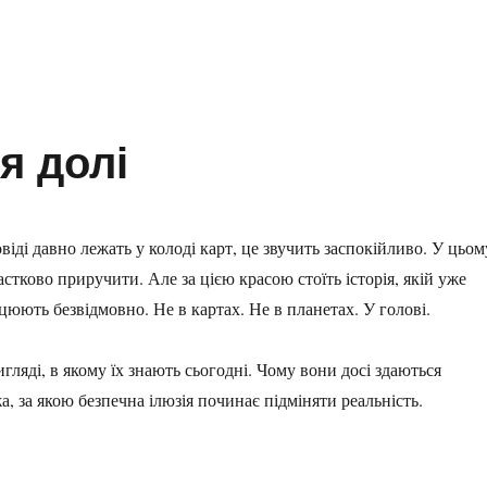
я долі
овіді давно лежать у колоді карт, це звучить заспокійливо. У цьом
частково приручити. Але за цією красою стоїть історія, якій уже
ацюють безвідмовно. Не в картах. Не в планетах. У голові.
игляді, в якому їх знають сьогодні. Чому вони досі здаються
 за якою безпечна ілюзія починає підміняти реальність.