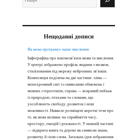
Нещодавні дописи
Як мова програмує наше мислення
Інфографіка про взаємозв’язок мови та мислення.
У центрі зображено профіль людини з мозком,
стилізованим під мережу нейронних зв’язків.
Композиція поділена на дві частини: зліва —
монохромний світ із символами обмежень і
мовних стереотипів, справа — яскравий пейзаж
із природою, птахами та словами, що
уособлюють свободу, розвиток і нові
можливості. Навколо розміщені короткі тези про
те, як мова впливає на сприйняття часу,
простору, емоцій і реальності. У нижній частині
— відкрита книга та дерево як символи знань,
розвитку й сили слова. Загальна ідея зображення