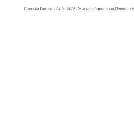
Автор
Соломія Гнатюк
24.01.2026
Життєве
мислення
,
Психологі
Оприлюднено
Категорії
Позначки