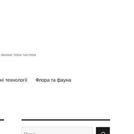
к вважає інша частина
і технології
Флора та фауна