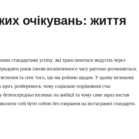
жих очікувань: життя
жими стандартами успіху, які транслюються звідусіль через
 тридцяти років ілюзія нескінченного часу раптово розчиняється,
сягнення та сенс того, що ми робимо щодня. У цьому великому
 криз, розберемося, чому соціальне порівняння стає
 безпосередньо впливає на амбіції та чому саме зараз настав
волити собі бути собою без озирання на інстаграмні стандарти.
ь: життя після 30”