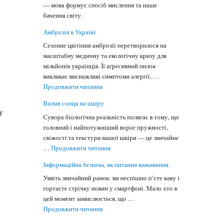
— мова формує спосіб мислення та наше
бачення світу.
Амброзія в Україні
Сезонне цвітіння амброзії перетворилося на
масштабну медичну та екологічну кризу для
мільйонів українців. Її агресивний пилок
викликає виснажливі симптоми алергії, …
"Амброзія в Україні"
Продовжити читання
Вплив сонця на шкіру
у
Сувора біологічна реальність полягає в тому, що
головний і найпотужніший ворог пружності,
свіжості та текстури вашої шкіри — це звичайне
"Вплив сонця на шкіру"
…
Продовжити читання
Інформаційна безпека, як питання виживання
Уявіть звичайний ранок: ви неспішно п’єте каву і
гортаєте стрічку новин у смартфоні. Мало хто в
цей момент замислюється, що …
"Інформаційна безпека, як питання вижив
Продовжити читання