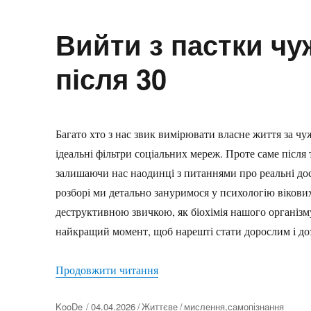
Вийти з пастки чу
після 30
Багато хто з нас звик вимірювати власне життя за чу
ідеальні фільтри соціальних мереж. Проте саме після
залишаючи нас наодинці з питаннями про реальні до
розборі ми детально зануримося у психологію вікових
деструктивною звичкою, як біохімія нашого організму
найкращий момент, щоб нарешті стати дорослим і доз
“Вийти з пастки чужих очікуван
Продовжити читання
Автор
KooDe
04.04.2026
Життєве
мислення
,
самопізнання