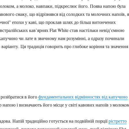
 молоком, а молоко, навпаки, підкреслює його. Поява напою була
ового смаку, що відрізнявся від солодких та молочних напоїв, я
очної” епохи у каві, що проклав шлях до більш витончених
стралійських кав’ярнях Flat White став настільки невід’ємною
апучино чи лате в звичному нам розумінні, а одразу починали
о варіанту. Ця традиція говорить про глибоке коріння та значення
 розібратися в його
фундаментальних відмінностях від капучино
 напою і визначають його місце у світі кавових напоїв з молоком
адова. Напій традиційно готується на подвійній порції
рістретто
енсивний, яскраво виражений кавовий смак, який відрізняє Flat