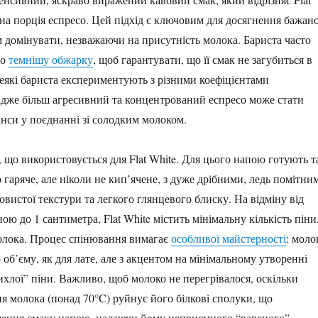
дна порція еспресо. Цей підхід є ключовим для досягнення бажано
м домінувати, незважаючи на присутність молока. Бариста часто
бо
темнішу обжарку
, щоб гарантувати, що її смак не загубиться в
Деякі бариста експериментують з різними коефіцієнтами
 адже більш агресивний та концентрований еспресо може стати
анси у поєднанні зі солодким молоком.
, що використовується для Flat White. Для цього напою готують т
 гаряче, але ніколи не кип’ячене, з дуже дрібними, ледь помітни
овистої текстури та легкого глянцевого блиску. На відміну від
 до 1 сантиметра, Flat White містить мінімальну кількість піни
молока. Процес спінювання вимагає
особливої майстерності
: моло
об’єму, як для лате, але з акцентом на мінімальному утворенні
хлої” піни. Важливо, щоб молоко не перегрівалося, оскільки
ня молока (понад 70°C) руйнує його білкові сполуки, що
ршення смаку напою, надаючи йому неприємного “вареного”