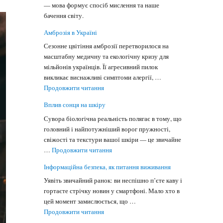
— мова формує спосіб мислення та наше
бачення світу.
Амброзія в Україні
Сезонне цвітіння амброзії перетворилося на
масштабну медичну та екологічну кризу для
мільйонів українців. Її агресивний пилок
викликає виснажливі симптоми алергії, …
"Амброзія в Україні"
Продовжити читання
Вплив сонця на шкіру
Сувора біологічна реальність полягає в тому, що
головний і найпотужніший ворог пружності,
свіжості та текстури вашої шкіри — це звичайне
"Вплив сонця на шкіру"
…
Продовжити читання
Інформаційна безпека, як питання виживання
Уявіть звичайний ранок: ви неспішно п’єте каву і
гортаєте стрічку новин у смартфоні. Мало хто в
цей момент замислюється, що …
"Інформаційна безпека, як питання вижив
Продовжити читання