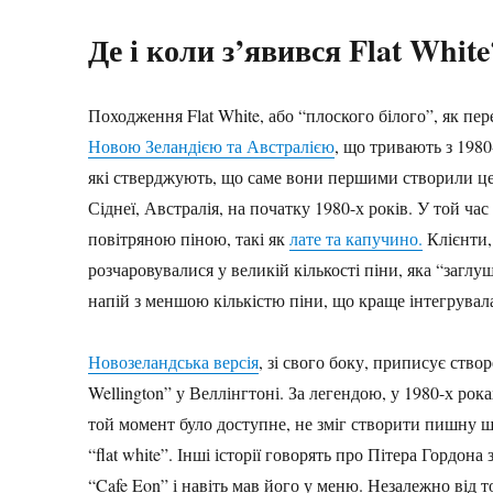
Де і коли з’явився Flat White
Походження Flat White, або “плоского білого”, як пер
Новою Зеландією та Австралією
, що тривають з 1980
які стверджують, що саме вони першими створили цей 
Сіднеї, Австралія, на початку 1980-х років. У той ча
повітряною піною, такі як
лате та капучино.
Клієнти,
розчаровувалися у великій кількості піни, яка “загл
напій з меншою кількістю піни, що краще інтегрувала
Новозеландська версія
, зі свого боку, приписує ство
Wellington” у Веллінгтоні. За легендою, у 1980-х рок
той момент було доступне, не зміг створити пишну ша
“flat white”. Інші історії говорять про Пітера Гордона
“Cafe Eon” і навіть мав його у меню. Незалежно від 