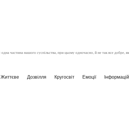
є одна частина нашого суспільства, при цьому одночасно, й не так все добре, я
Життєве
Дозвілля
Кругосвіт
Емоції
Інформаційн