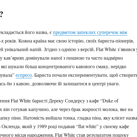
?
екладається його назва, є
предметом запеклих суперечок між
-х років. Кожна країна має свою історію, своїх бариста-піонерів,
унікальний напій. Згідно з однією з версій, Flat White з’явився 
с у кав’ярнях домінували напої з пишною та часто надмірно
 які шукали більш концентрованого кавового смаку, нерідко
ушувала”
еспресо
. Бариста почали експериментувати, щоб створит
сь би з кавою, дозволяючи їй залишатися в центрі уваги.
рення Flat White баристі Дереку Сондерсу з кафе “Duke of
ах він готував капучино, але через брак жирності молока, яке на
пку піни. Натомість вийшла тонка, гладка піна, яку клієнт назв
 з Окленда, який у 1989 році подавав “flat white” у своєму кафе
точного місця народження, Flat White став результатом пошуку