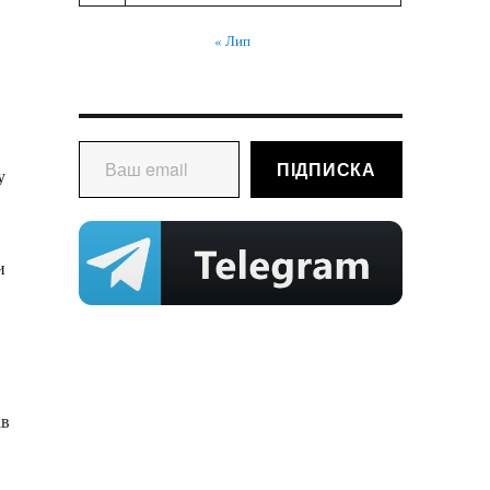
« Лип
Ваш email
ПІДПИСКА
у
и
ав