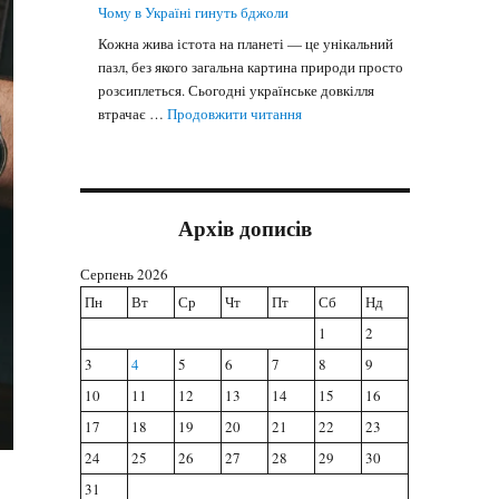
Чому в Україні гинуть бджоли
Кожна жива істота на планеті — це унікальний
пазл, без якого загальна картина природи просто
розсиплеться. Сьогодні українське довкілля
"Чому в Україні гинуть бджоли
втрачає …
Продовжити читання
Архів дописів
Серпень 2026
Пн
Вт
Ср
Чт
Пт
Сб
Нд
1
2
3
4
5
6
7
8
9
10
11
12
13
14
15
16
17
18
19
20
21
22
23
24
25
26
27
28
29
30
31