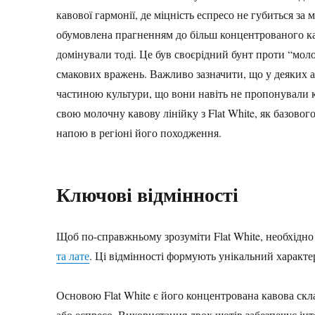
кавової гармонії, де міцність еспресо не губиться за
обумовлена прагненням до більш концентрованого кав
домінували тоді. Це був своєрідний бунт проти “мол
смакових вражень. Важливо зазначити, що у деяких ав
частиною культури, що вони навіть не пропонували к
свою молочну кавову лінійку з Flat White, як базовог
напою в регіоні його походження.
Ключові відмінності
Щоб по-справжньому зрозуміти Flat White, необхідно
та лате
. Ці відмінності формують унікальний характер
Основою Flat White є його концентрована кавова скл
або еспресо. Використання двох шотів забезпечує інт