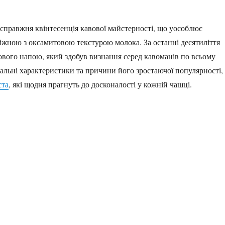
 справжня квінтесенція кавової майстерності, що уособлює
іжною з оксамитовою текстурою молока. За останні десятиліття
ового напою, який здобув визнання серед кавоманів по всьому
нікальні характеристики та причини його зростаючої популярності,
ста
, які щодня прагнуть до досконалості у кожній чашці.