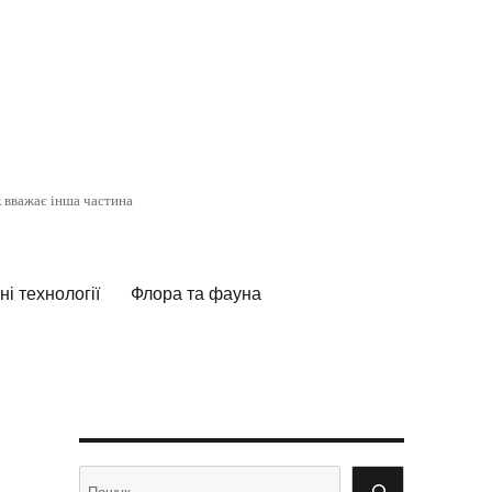
к вважає інша частина
і технології
Флора та фауна