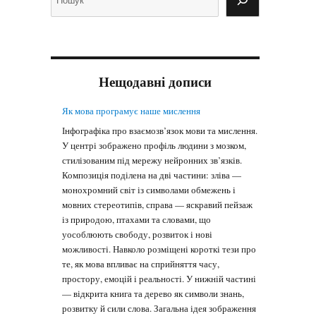
Нещодавні дописи
Як мова програмує наше мислення
Інфографіка про взаємозв’язок мови та мислення.
У центрі зображено профіль людини з мозком,
стилізованим під мережу нейронних зв’язків.
Композиція поділена на дві частини: зліва —
монохромний світ із символами обмежень і
мовних стереотипів, справа — яскравий пейзаж
із природою, птахами та словами, що
уособлюють свободу, розвиток і нові
можливості. Навколо розміщені короткі тези про
те, як мова впливає на сприйняття часу,
простору, емоцій і реальності. У нижній частині
— відкрита книга та дерево як символи знань,
розвитку й сили слова. Загальна ідея зображення