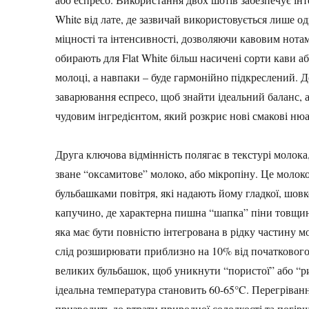
White від лате, де зазвичай використовується лише о
міцності та інтенсивності, дозволяючи кавовим нота
обирають для Flat White більш насичені сорти кави а
молоці, а навпаки – буде гармонійно підкреслений. 
заварювання еспресо, щоб знайти ідеальний баланс,
чудовим інгредієнтом, який розкриє нові смакові ню
Друга ключова відмінність полягає в текстурі молока
зване “оксамитове” молоко, або мікропіну. Це молоко
бульбашками повітря, які надають йому гладкої, шовк
капучино, де характерна пишна “шапка” піни товщиною
яка має бути повністю інтегрована в рідку частину 
слід розширювати приблизно на 10% від початкового 
великих бульбашок, щоб уникнути “пористої” або “ри
ідеальна температура становить 60-65°C. Перегріван
призводить до втрати природної солодкості та погі