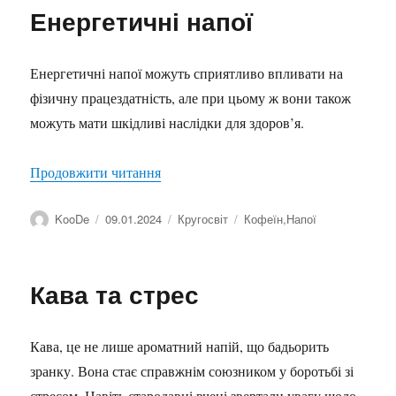
Енергетичні напої
Енергетичні напої можуть сприятливо впливати на
фізичну працездатність, але при цьому ж вони також
можуть мати шкідливі наслідки для здоров’я.
“Енергетичні напої”
Продовжити читання
Автор
Оприлюднено
Категорії
Позначки
KooDe
09.01.2024
Кругосвіт
Кофеїн
,
Напої
Кава та стрес
Кава, це не лише ароматний напій, що бадьорить
зранку. Вона стає справжнім союзником у боротьбі зі
стресом. Навіть стародавні вчені звертали увагу щодо