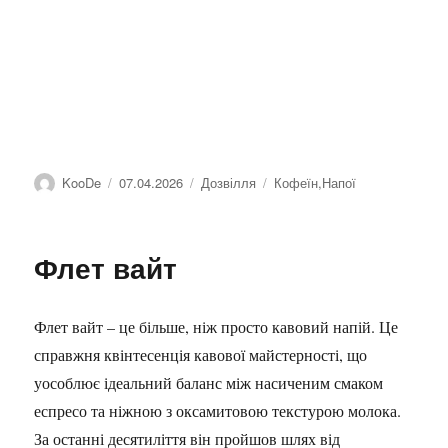
Автор
Оприлюднено
Категорії
Позначки
KooDe
07.04.2026
Дозвілля
Кофеїн
,
Напої
Флет вайт
Флет вайт – це більше, ніж просто кавовий напій. Це
справжня квінтесенція кавової майстерності, що
уособлює ідеальний баланс між насиченим смаком
еспресо та ніжною з оксамитовою текстурою молока.
За останні десятиліття він пройшов шлях від