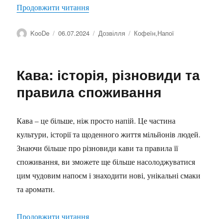
“Чому американо не подається у деяки
Продовжити читання
Автор
Оприлюднено
Категорії
Позначки
KooDe
06.07.2024
Дозвілля
Кофеїн
,
Напої
Кава: історія, різновиди та
правила споживання
Кава – це більше, ніж просто напій. Це частина
культури, історії та щоденного життя мільйонів людей.
Знаючи більше про різновиди кави та правила її
споживання, ви зможете ще більше насолоджуватися
цим чудовим напоєм і знаходити нові, унікальні смаки
та аромати.
“Кава: історія, різновиди та правила 
Продовжити читання