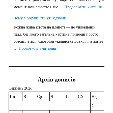
"Інфор
момент замислюється, що …
Продовжити читання
Чому в Україні гинуть бджоли
Кожна жива істота на планеті — це унікальний
пазл, без якого загальна картина природи просто
розсиплеться. Сьогодні українське довкілля втрачає
"Чому в Україні гинуть бджоли"
…
Продовжити читання
Архів дописів
Серпень 2026
Пн
Вт
Ср
Чт
Пт
Сб
Нд
1
2