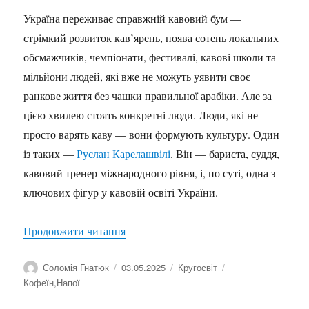
Україна переживає справжній кавовий бум —
стрімкий розвиток кав’ярень, поява сотень локальних
обсмажчиків, чемпіонати, фестивалі, кавові школи та
мільйони людей, які вже не можуть уявити своє
ранкове життя без чашки правильної арабіки. Але за
цією хвилею стоять конкретні люди. Люди, які не
просто варять каву — вони формують культуру. Один
із таких —
Руслан Карелашвілі
. Він — бариста, суддя,
кавовий тренер міжнародного рівня, і, по суті, одна з
ключових фігур у кавовій освіті України.
“Кава як культура, професія і наука”
Продовжити читання
Автор
Оприлюднено
Категорії
Позначки
Соломія Гнатюк
03.05.2025
Кругосвіт
Кофеїн
,
Напої