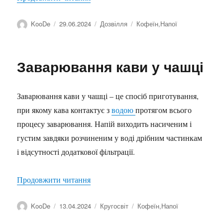
Автор
Оприлюднено
Категорії
Позначки
KooDe
29.06.2024
Дозвілля
Кофеїн
,
Напої
Заварювання кави у чашці
Заварювання кави у чашці – це спосіб приготування,
при якому кава контактує з
водою
протягом всього
процесу заварювання. Напій виходить насиченим і
густим завдяки розчиненим у воді дрібним частинкам
і відсутності додаткової фільтрації.
“Заварювання кави у чашці”
Продовжити читання
Автор
Оприлюднено
Категорії
Позначки
KooDe
13.04.2024
Кругосвіт
Кофеїн
,
Напої