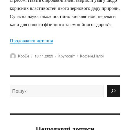
корисних властивостей цього зернового дару природи.
Сучасна наука також постійно виявляє нові переваги
кави для нашого фізичного та емоційного здоров’я.
“Кава та стрес”
Продовжити читання
Автор
Оприлюднено
Категорії
Позначки
KooDe
18.11.2023
Кругосвіт
Кофеїн
,
Напої
Нещодавні дописи