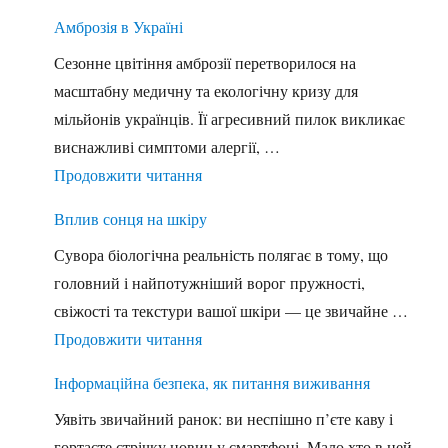
Амброзія в Україні
Сезонне цвітіння амброзії перетворилося на
масштабну медичну та екологічну кризу для
мільйонів українців. Її агресивний пилок викликає
виснажливі симптоми алергії, …
"Амброзія в Україні"
Продовжити читання
Вплив сонця на шкіру
Сувора біологічна реальність полягає в тому, що
головний і найпотужніший ворог пружності,
свіжості та текстури вашої шкіри — це звичайне …
"Вплив сонця на шкіру"
Продовжити читання
Інформаційна безпека, як питання виживання
Уявіть звичайний ранок: ви неспішно п’єте каву і
гортаєте стрічку новин у смартфоні. Мало хто в цей