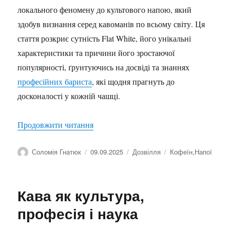
локального феномену до культового напою, який
здобув визнання серед кавоманів по всьому світу. Ця
стаття розкриє сутність Flat White, його унікальні
характеристики та причини його зростаючої
популярності, ґрунтуючись на досвіді та знаннях
професійних бариста
, які щодня прагнуть до
досконалості у кожній чашці.
“Флет вайт”
Продовжити читання
Автор
Оприлюднено
Категорії
Позначки
Соломія Гнатюк
09.09.2025
Дозвілля
Кофеїн
,
Напої
Кава як культура,
професія і наука