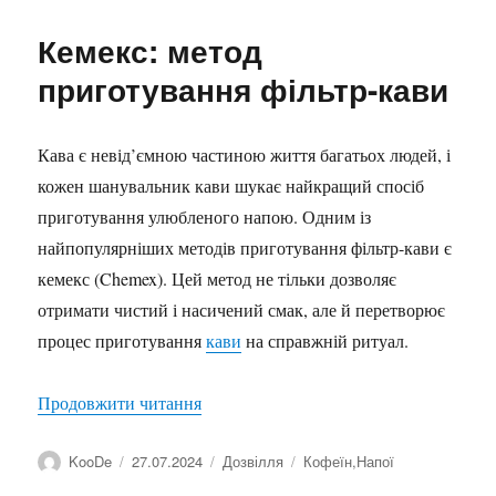
Кемекс: метод
приготування фільтр-кави
Кава є невід’ємною частиною життя багатьох людей, і
кожен шанувальник кави шукає найкращий спосіб
приготування улюбленого напою. Одним із
найпопулярніших методів приготування фільтр-кави є
кемекс (Chemex). Цей метод не тільки дозволяє
отримати чистий і насичений смак, але й перетворює
процес приготування
кави
на справжній ритуал.
“Кемекс: метод приготування фільтр-к
Продовжити читання
Автор
Оприлюднено
Категорії
Позначки
KooDe
27.07.2024
Дозвілля
Кофеїн
,
Напої