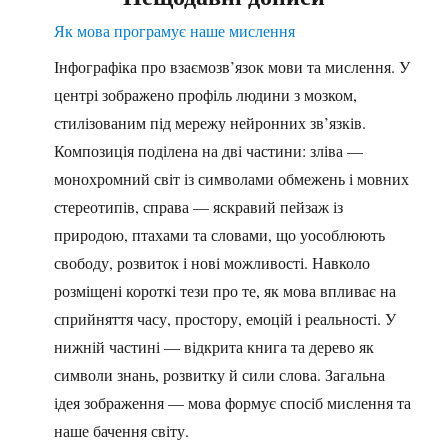
Як мова програмує наше мислення
Інфографіка про взаємозв’язок мови та мислення. У
центрі зображено профіль людини з мозком,
стилізованим під мережу нейронних зв’язків.
Композиція поділена на дві частини: зліва —
монохромний світ із символами обмежень і мовних
стереотипів, справа — яскравий пейзаж із
природою, птахами та словами, що уособлюють
свободу, розвиток і нові можливості. Навколо
розміщені короткі тези про те, як мова впливає на
сприйняття часу, простору, емоцій і реальності. У
нижній частині — відкрита книга та дерево як
символи знань, розвитку й сили слова. Загальна
ідея зображення — мова формує спосіб мислення та
наше бачення світу.