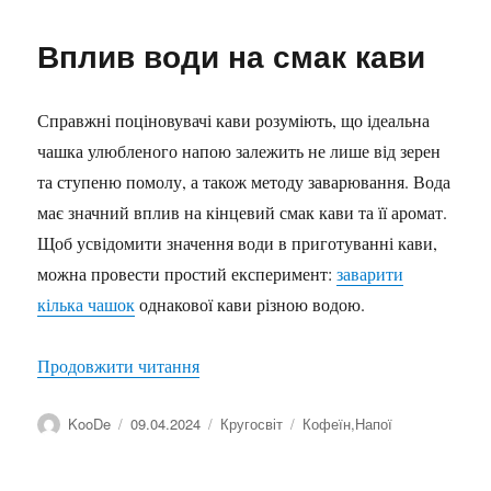
Вплив води на смак кави
Справжні поціновувачі кави розуміють, що ідеальна
чашка улюбленого напою залежить не лише від зерен
та ступеню помолу, а також методу заварювання. Вода
має значний вплив на кінцевий смак кави та її аромат.
Щоб усвідомити значення води в приготуванні кави,
можна провести простий експеримент:
заварити
кілька чашок
однакової кави різною водою.
“Вплив води на смак кави”
Продовжити читання
Автор
Оприлюднено
Категорії
Позначки
KooDe
09.04.2024
Кругосвіт
Кофеїн
,
Напої