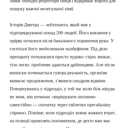
ламає опіоїдні рецептори бійця і відкриває ворота для
пошуку важчої нелегальної хімії.
Історія Дмитра — лейтенанта, який мав у
підпорядкуванні понад 200 людей. Його ковзання у
прірву почалося після банального поранення руки. У
госпіталі його знеболювали налбуфіном. Під дією
препарату почуваєшся просто чудово: страх зникає,
тіло легке, проблеми здаються дрібницями. Але після
виписки починається сувора реальність, організм
вимагає продовження, з’явився синдром відміни.
Повернувшись у підрозділ, у той час коли біль нікуди
не зник, він починає «вирішувати питання»
самостійно — спочатку через таблетки прегабаліну
(лірики). Пізніше, коли підрозділ зазнає важких втрат,
на позиції привозять поповнення, де дехто вже має