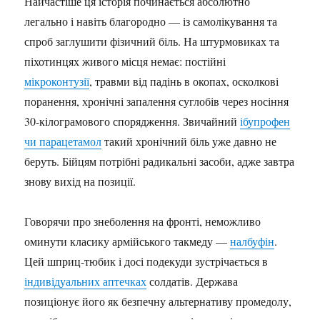
Найчастіше ця історія починається абсолютно
легально і навіть благородно — із самолікування та
спроб заглушити фізичний біль. На штурмовиках та
піхотинцях живого місця немає: постійні
мікроконтузії
, травми від падінь в окопах, осколкові
поранення, хронічні запалення суглобів через носіння
30-кілограмового спорядження. Звичайний
ібупрофен
чи парацетамол
такий хронічний біль уже давно не
беруть. Бійцям потрібні радикальні засоби, адже завтра
знову вихід на позиції.
Говорячи про знеболення на фронті, неможливо
оминути класику армійського такмеду —
налбуфін
.
Цей шприц-тюбик і досі подекуди зустрічається в
індивідуальних аптечках
солдатів. Держава
позиціонує його як безпечну альтернативу промедолу,