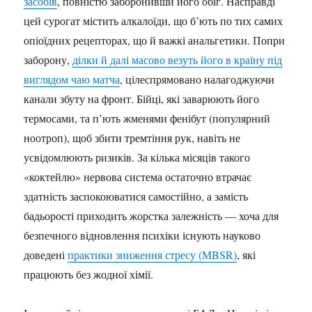
засобів
, повністю заборонивши його обіг. Насправді
цей сурогат містить алкалоїди, що б’ють по тих самих
опіоїдних рецепторах, що й важкі анальгетики. Попри
заборону,
ділки й далі масово везуть його в країну під
виглядом чаю матча
, цілеспрямовано налагоджуючи
канали збуту на фронт. Бійці, які заварюють його
термосами, та п’ють жменями фенібут (популярний
ноотроп), щоб збити тремтіння рук, навіть не
усвідомлюють ризиків. За кілька місяців такого
«коктейлю» нервова система остаточно втрачає
здатність заспокоюватися самостійно, а замість
бадьорості приходить жорстка залежність — хоча для
безпечного відновлення психіки існують науково
доведені
практики зниження стресу (MBSR)
, які
працюють без жодної хімії.