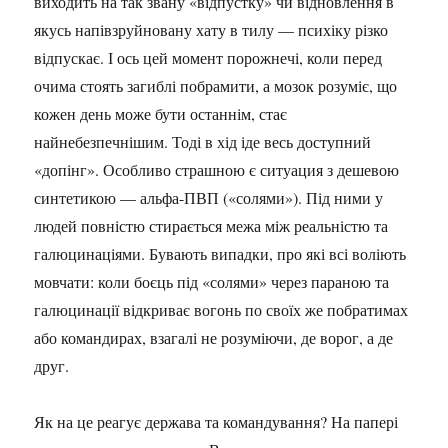
виходить на так звану «відпустку» чи відновлення в
якусь напівзруйновану хату в тилу — психіку різко
відпускає. І ось цей момент порожнечі, коли перед
очима стоять загиблі побрамити, а мозок розуміє, що
кожен день може бути останнім, стає
найнебезпечнішим. Тоді в хід іде весь доступний
«допінг». Особливо страшною є ситуация з дешевою
синтетикою — альфа-ПВП («солями»). Під ними у
людей повністю стирається межа між реальністю та
галюцинаціями. Бувають випадки, про які всі воліють
мовчати: коли боєць під «солями» через параною та
галюцинації відкриває вогонь по своїх же побратимах
або командирах, взагалі не розуміючи, де ворог, а де
друг.
Як на це реагує держава та командування? На папері