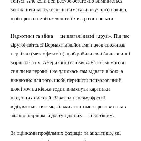
тонусі. Але коли цей ресурс остаточно вимивається,
мозок починає буквально вимагати штучного палива,
щоб просто не збожеволіти і хоч трохи поспати.
Наркотики та війна — це взагалі давні «друзі». Під час
Другої світової Вермахт мільйонами пачок споживав
первітин (метамфетамін), щоб робити свої блискавичні
марші без сну. Американці в тому ж В’єтнамі масово
сиділи на героїні, і не для якась там відваги в бою, а
виключно для того, щоби пережити психологічний
шок і хоч на кілька годин вимкнути картинки
щоденних смертей. Зараз на нашому фронті
відбувається те саме, тільки асортимент речовин став
значно ширшим, а доступ до них — простішим.
За оцінками профільних фахівців та аналітиків, які