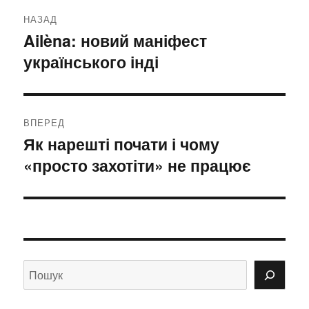
Навігація
НАЗАД
записів
Ailèna: новий маніфест
Попередній
українського інді
запис:
ВПЕРЕД
Як нарешті почати і чому
Наступний
«просто захотіти» не працює
запис: