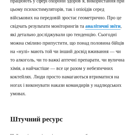
працюють у сфері охорони здоров’я, використання при
цьому психостимуляторів, так і опіоїдів серед
військових на передовій зростає геометрично. Про це
аналітичні звіти
свідчать результати моніторингів та
,
які детально досліджували цю тенденцію. Сьогодні
можна сміливо припустити, що понад половина бійців
на «нулі» мають той чи інший досвід вживання — чи
то алкоголь, чи то важкі аптечні препарати, чи вулична
хімія, а найчастіше — все це разом у небезпечних
коктейлях. Люди просто намагаються втриматися на
ногах і виконувати накази командирів у надлюдських
умовах.
Штучний ресурс