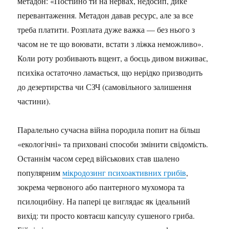
метадон: «Постійно ти на нервах, недосип, дике
перевантаження. Метадон давав ресурс, але за все
треба платити. Розплата дуже важка — без нього з
часом не те що воювати, встати з ліжка неможливо».
Коли роту розбивають вщент, а боєць дивом виживає,
психіка остаточно ламається, що нерідко призводить
до дезертирства чи СЗЧ (самовільного залишення
частини).
Паралельно сучасна війна породила попит на більш
«екологічні» та приховані способи змінити свідомість.
Останнім часом серед військових став шалено
популярним
мікродозинг психоактивних грибів
,
зокрема червоного або пантерного мухомора та
псилоцибіну. На папері це виглядає як ідеальний
вихід: ти просто ковтаєш капсулу сушеного гриба.