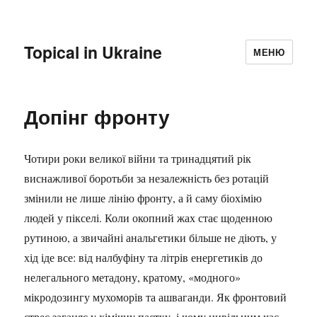
Topical in Ukraine
МЕНЮ
Допінг фронту
Чотири роки великої війни та тринадцятий рік
виснажливої боротьби за незалежність без ротацій
змінили не лише лінію фронту, а й саму біохімію
людей у пікселі. Коли окопний жах стає щоденною
рутиною, а звичайні анальгетики більше не діють, у
хід іде все: від налбуфіну та літрів енергетиків до
нелегального метадону, кратому, «модного»
мікродозингу мухоморів та ашваганди. Як фронтовий
стрес заганяє у хімічну пастку, і чому цивільним час