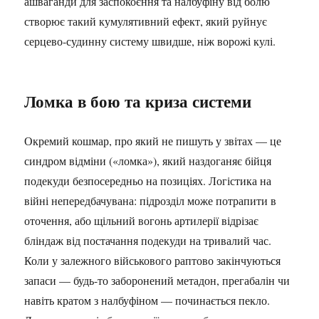
ашваганди для заспокоєння та налбуфіну від болю
створює такий кумулятивний ефект, який руйнує
серцево-судинну систему швидше, ніж ворожі кулі.
Ломка в бою та криза системи
Окремий кошмар, про який не пишуть у звітах — це
синдром відміни («ломка»), який наздоганяє бійця
подекуди безпосередньо на позиціях. Логістика на
війні непередбачувана: підрозділ може потрапити в
оточення, або щільний вогонь артилерії відрізає
бліндаж від постачання подекуди на тривалий час.
Коли у залежного військового раптово закінчуються
запаси — будь-то заборонений метадон, прегабалін чи
навіть кратом з налбуфіном — починається пекло.