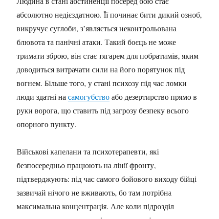
Людина в стані абстиненції посеред бою стає
абсолютно недієздатною. Її починає бити дикий озноб,
викручує суглоби, з’являється неконтрольована
блювота та панічні атаки. Такий боєць не може
тримати зброю, він стає тягарем для побратимів, яким
доводиться витрачати сили на його порятунок під
вогнем. Більше того, у стані психозу під час ломки
люди здатні на
самогубство
або дезертирство прямо в
руки ворога, що ставить під загрозу безпеку всього
опорного пункту.
Військові капелани та психотерапевти, які
безпосередньо працюють на лінії фронту,
підтверджують: під час самого бойового виходу бійці
зазвичай нічого не вживають, бо там потрібна
максимальна концентрація. Але коли підрозділ