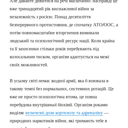
Але давайте дивитися на речі масштабно: насправді це
вже тринадцятий рік виснажливої війни за
незалежність з росією. Понад десятиліття
безперервного протистояння, де спочатку АТО/ООС, а
потім повномасштабне вторгнення вимивали
людський та психологічний ресурс нації. Коли країна
та її захисники стільки років перебувають під
колосальним тиском, організм адаптується на межі
своїх можливостей.
В усьому світі немає жодної армії, яка б воювала в
такому темпі без нормальних, системних ротацій. Це
вже не просто психологічна втома, це повна
перебудова внутрішньої біохімії. Організм роками
виділяє
величезні дози кортизолу та адреналіну
—
природних наркотиків війни, які тримають тебе в