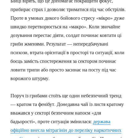
Бійці вірять, що це допомагає покращити фокус,
прибирає страх і дозволяє триматися під час обстрілів.
Проте в умовах дикого бойового стресу «мікро» дуже
швидко перетворюється на «макро». Коли звичайне
дозування перестає діяти, солдат починає ковтати ці
гриби жменями. Результат — непередбачувані
психози, втрата орієнтації в просторі та ситуації, коли
боєць замість спостереження за сектором починає
ловити трипи або просто засинає на посту під час
ворожого штурму.
Поруч із грибами стоїть ще один небезпечний тренд
— кратом та фенібут. Донедавна чай із листя кратому
вважався у секторі безпечним напоєм «для
бадьорості», проте ситуація змінилася:
держава
офіційно внесла мітрагінін до переліку наркотичних