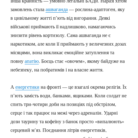
Інша крайність — умовно легальні БАДи. Наразі хітом
замовлень стала
ашваганда
— рослина-адаптоген, яку
в цивільному житті п’ють від вигорання. Деякі
військові приймають її надлишково, намагаючись
знизити рівень кортизолу. Сама ашваганда не є
наркотиком, але коли її приймають у величезних дозах
місяцями, вона викликає емоційне затуплення та
повну
апатію
. Боєць стає «овочем», якому байдуже на
небезпеку, на побратимів і на власне життя.
А
енергетики
на фронті — це взагалі окрема релігія. Їх
п’ють замість води, банками, ящиками. Коли солдат не
спить три-чотири доби на позиціях під обстрілом,
серце і так працює на межі через адреналін. Ударні
дози таурину та кофеїну з банок просто «випалюють»
серцевий м’яз. Поєднання літрів енергетиків,