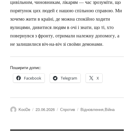
цивільним, чиновникам, лікарям — час зрозуміти, що
порятунок цих людей є нашою спільною справою. Ми
хочемо жити в країні, де можна спокійно ходити
вулицями, дивитися людям в очі і знати, що ті, хто
повернувся з фронту, отримали належну допомогу, а
не залишилися віч-на-віч зі своїми демонами.
Поширити допис:
Facebook
Telegram
X
Автор
Оприлюднено
Категорії
Позначки
KooDe
23.06.2026
Спротив
Відновлення
,
Війна