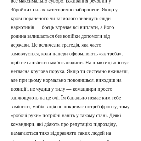
все максимально суворо. Вживання речовин у
Збройних силах категорично заборонене. Якщо у
крові пораненого чи загиблого знайдуть сліди
наркотиків — боєць втрачає всі виплати, а його
родина залишається без копійки допомоги від
держави. Це величезна трагедія, яка часто
замовчується, коли папери оформлюють «як треба»,
щоб не ганьбити пам’ять людини. На практиці ж існує
негласна кругова порука. Якщо ти системно вживаєш,
але при цьому нормально поводишься, виходиш на
позиції і не чудиш у тилу — командири просто
заплющують на це очі. Їм банально немає ким тебе
замінити, мобілізація не покриває потреб фронту, тому
«робочі руки» потрібні навіть у такому стані. Деякі
командири, які дбають про репутацію підрозділу,
намагаються тихо відправляти таких людей на