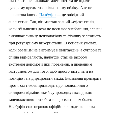
яка нібито не викликає залежності та не підлягає
суворому предметно-кількісному обліку. Але це
величезна ілюзія.
Налбуфін
— це опіоїдний
анальгетик. Так, він має так званий «ефект стелі»,
коли збільшення дози не посилює знеболення, але він
викликає сильну психологічну та фізичну залежність
при регулярному використанні. В бойових умовах,
коли організм не витримує навантажень, а суглоби та
спина відмовляють, налбуфін стає не засобом
екстреної допомоги при пораненні, а щоденним
інструментом для того, щоб просто заступити на
позицію та відпрацювати вихід. Вживання препарата
протягом тижня призводить до повноцінного
синдрома відміни, який супроводжується диким
занепокоєнням, ознобом та ще сильнішим болем.
Налбуфін стає першою офіційною сходинкою, яка