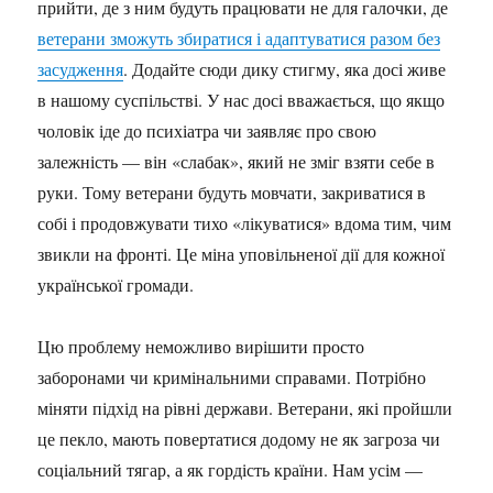
прийти, де з ним будуть працювати не для галочки, де
ветерани зможуть збиратися і адаптуватися разом без
засудження
. Додайте сюди дику стигму, яка досі живе
в нашому суспільстві. У нас досі вважається, що якщо
чоловік іде до психіатра чи заявляє про свою
залежність — він «слабак», який не зміг взяти себе в
руки. Тому ветерани будуть мовчати, закриватися в
собі і продовжувати тихо «лікуватися» вдома тим, чим
звикли на фронті. Це міна уповільненої дії для кожної
української громади.
Цю проблему неможливо вирішити просто
заборонами чи кримінальними справами. Потрібно
міняти підхід на рівні держави. Ветерани, які пройшли
це пекло, мають повертатися додому не як загроза чи
соціальний тягар, а як гордість країни. Нам усім —