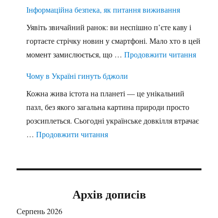
Інформаційна безпека, як питання виживання
Уявіть звичайний ранок: ви неспішно п’єте каву і
гортаєте стрічку новин у смартфоні. Мало хто в цей
"Інфор
момент замислюється, що …
Продовжити читання
Чому в Україні гинуть бджоли
Кожна жива істота на планеті — це унікальний
пазл, без якого загальна картина природи просто
розсиплеться. Сьогодні українське довкілля втрачає
"Чому в Україні гинуть бджоли"
…
Продовжити читання
Архів дописів
Серпень 2026