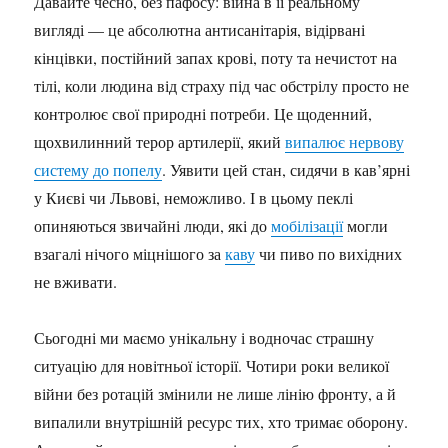
Давайте чесно, без пафосу: війна в її реальному
вигляді — це абсолютна антисанітарія, відірвані
кінцівки, постійний запах крові, поту та нечистот на
тілі, коли людина від страху під час обстрілу просто не
контролює свої природні потреби. Це щоденний,
щохвилинний терор артилерії, який
випалює нервову
систему до попелу
. Уявити цей стан, сидячи в кав’ярні
у Києві чи Львові, неможливо. І в цьому пеклі
опиняються звичайні люди, які до
мобілізації
могли
взагалі нічого міцнішого за
каву
чи пиво по вихідних
не вживати.
Сьогодні ми маємо унікальну і водночас страшну
ситуацію для новітньої історії. Чотири роки великої
війни без ротацій змінили не лише лінію фронту, а й
випалили внутрішній ресурс тих, хто тримає оборону.