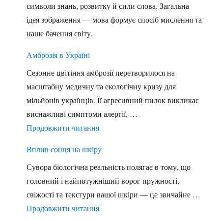
символи знань, розвитку й сили слова. Загальна
ідея зображення — мова формує спосіб мислення та
наше бачення світу.
Амброзія в Україні
Сезонне цвітіння амброзії перетворилося на
масштабну медичну та екологічну кризу для
мільйонів українців. Її агресивний пилок викликає
виснажливі симптоми алергії, …
"Амброзія в Україні"
Продовжити читання
Вплив сонця на шкіру
Сувора біологічна реальність полягає в тому, що
головний і найпотужніший ворог пружності,
свіжості та текстури вашої шкіри — це звичайне …
"Вплив сонця на шкіру"
Продовжити читання