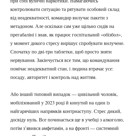
при собі вуличні наркотики. Намагаючись
контролювати ситуацію та рятувати особовий склад
від неадекватності, командир вилучає пакети з
метадоном. Але оскільки сам уже щільно сидів на
прегабаліні і знав, як працює госпітальний «обізбол»,
у момент дикого стресу вирішує спробувати вилучене.
Спочатку по дві-три таблетки, щоб просто зняти
нервування. Закінчується все тим, що командування
помічає неадекватний стан, і людина втрачає усе:
посаду, авторитет і контроль над життям.
Або інший типовий випадок — цивільний чоловік,
мобілізований у 2023 році й кинутий на один із
найгарячіших напрямків контрнаступу. Стрес дикий,
досвіду нуль. Все починається ще в учебці з алкоголю,
потім з’явився амфетамін, а на фронті — системний