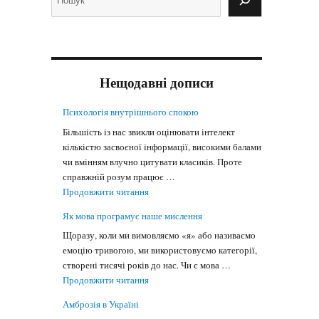
Нещодавні дописи
Психологія внутрішнього спокою
Більшість із нас звикли оцінювати інтелект
кількістю засвоєної інформації, високими балами
чи вмінням влучно цитувати класиків. Проте
справжній розум працює …
"Психологія внутрішнього спокою"
Продовжити читання
Як мова програмує наше мислення
Щоразу, коли ми вимовляємо «я» або називаємо
емоцію тривогою, ми використовуємо категорії,
створені тисячі років до нас. Чи є мова …
"Як мова програмує наше мислення"
Продовжити читання
Амброзія в Україні