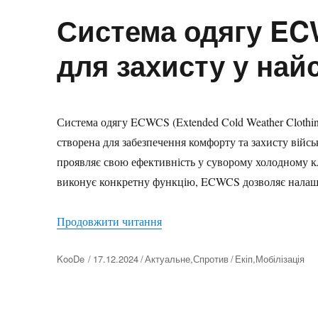
Система одягу ECW
для захисту у най
Система одягу ECWCS (Extended Cold Weather Clothin
створена для забезпечення комфорту та захисту вій
проявляє свою ефективність у суворому холодному к
виконує конкретну функцію, ECWCS дозволяє налаштов
“Система одягу ECWCS Gen III:
Продовжити читання
Автор
KooDe
17.12.2024
Актуальне
,
Спротив
Екіп
,
Мобілізація
Оприлюднено
Категорії
Позначки