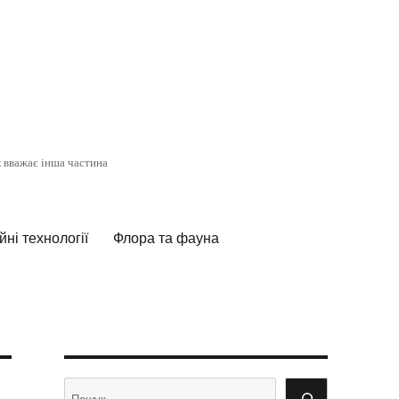
к вважає інша частина
ні технології
Флора та фауна