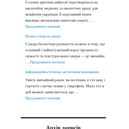
Сезонне цвітіння амброзії перетворилося на
масштабну медичну та екологічну кризу для
мільйонів українців. Її агресивний пилок
викликає виснажливі симптоми алергії, …
"Амброзія в Україні"
Продовжити читання
Вплив сонця на шкіру
Сувора біологічна реальність полягає в тому, що
головний і найпотужніший ворог пружності,
свіжості та текстури вашої шкіри — це звичайне
"Вплив сонця на шкіру"
…
Продовжити читання
Інформаційна безпека, як питання виживання
Уявіть звичайний ранок: ви неспішно п’єте каву і
гортаєте стрічку новин у смартфоні. Мало хто в
цей момент замислюється, що …
"Інформаційна безпека, як питання вижив
Продовжити читання
Архів дописів