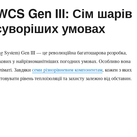
CS Gen III: Сім шарів
суворіших умовах
g System) Gen III — це революційна багатошарова розробка,
ськових у найрізноманітніших погодних умовах. Особливо вона
ліматі. Завдяки
семи різнорівневим компонентам
, кожен з яких
увати рівень теплоізоляції та захисту залежно від обставин.
 Сім шарів для захисту у найсуворіших умовах”