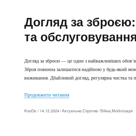
Догляд за зброєю:
та обслуговуванн
Догляд за зброєю — це один з найважливіших обов’яз
Зброя повинна залишатися надійною у будь-який моме
виживання. Дбайливий догляд, регулярна чистка та пе
“Догляд за зброєю: зберігання,
Продовжити читання
Автор
KooDe
14.12.2024
Актуальне
,
Спротив
Війна
,
Мобілізація
Оприлюднено
Категорії
Позначки