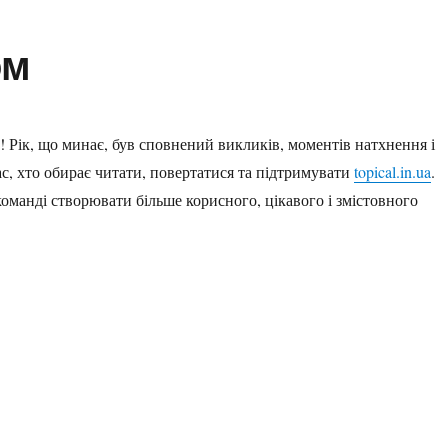
ом
! Рік, що минає, був сповнений викликів, моментів натхнення і
с, хто обирає читати, повертатися та підтримувати
topical.in.ua
.
оманді створювати більше корисного, цікавого і змістовного