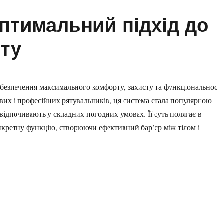
оптимальний підхід до
рту
абезпечення максимального комфорту, захисту та функціональнос
ових і професійних рятувальників, ця система стала популярною
 відпочивають у складних погодних умовах. Її суть полягає в
кретну функцію, створюючи ефективний бар’єр між тілом і
підхід до захисту та комфорту”