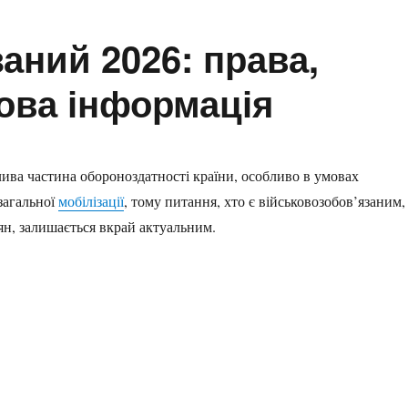
аний 2026: права,
ова інформація
лива частина обороноздатності країни, особливо в умовах
загальної
мобілізації
, тому питання, хто є військовозобов’язаним,
ян, залишається вкрай актуальним.
рава, обов’язки та ключова інформація”