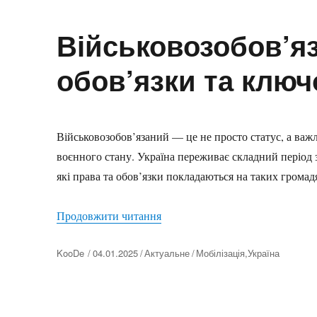
Військовозобов’яз
обов’язки та ключ
Військовозобов’язаний — це не просто статус, а важ
воєнного стану. Україна переживає складний період 
які права та обов’язки покладаються на таких громад
“Військовозобов’язаний 2026: п
Продовжити читання
Автор
KooDe
04.01.2025
Актуальне
Мобілізація
,
Україна
Оприлюднено
Категорії
Позначки