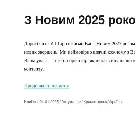
З Новим 2025 рок
Дорогі читачі! Щиро вітаємо Вас з Новим 2025 роком
нових звершень. Ми неймовірно вдячні кожному з Ва
Ваша увага — це той орієнтир, який дає силу нашій к
контенту.
“З Новим 2025 роком”
Продовжити читання
Автор
KooDe
01.01.2025
Актуальне
Краматорськ
,
Україна
Оприлюднено
Категорії
Позначки