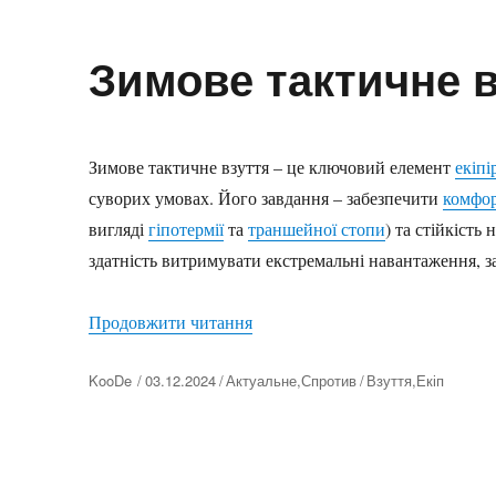
Зимове тактичне в
Зимове тактичне взуття – це ключовий елемент
екіпі
суворих умовах. Його завдання – забезпечити
комфор
вигляді
гіпотермії
та
траншейної стопи
) та стійкість
здатність витримувати екстремальні навантаження,
“Зимове тактичне взуття”
Продовжити читання
Автор
KooDe
03.12.2024
Актуальне
,
Спротив
Взуття
,
Екіп
Оприлюднено
Категорії
Позначки