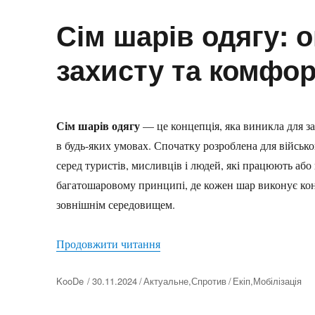
Сім шарів одягу: 
захисту та комфо
Сім шарів одягу
— це концепція, яка виникла для з
в будь-яких умовах. Спочатку розроблена для військ
серед туристів, мисливців і людей, які працюють або
багатошаровому принципі, де кожен шар виконує кон
зовнішнім середовищем.
“Сім шарів одягу: оптимальний 
Продовжити читання
Автор
KooDe
30.11.2024
Актуальне
,
Спротив
Екіп
,
Мобілізація
Оприлюднено
Категорії
Позначки