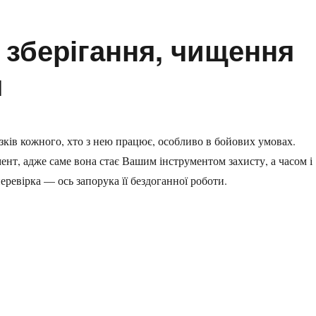
 зберігання, чищення
я
ків кожного, хто з нею працює, особливо в бойових умовах.
нт, адже саме вона стає Вашим інструментом захисту, а часом і
ревірка — ось запорука її бездоганної роботи.
 чищення та обслуговування”