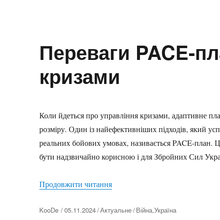
Переваги PACE-пла
кризами
Коли йдеться про управління кризами, адаптивне пла
розміру. Один із найефективніших підходів, який усп
реальних бойових умовах, називається PACE-план. Ця
бути надзвичайно корисною і для Збройних Сил Украї
“Переваги PACE-плану в управ
Продовжити читання
Автор
KooDe
05.11.2024
Актуальне
Війна
,
Україна
Оприлюднено
Категорії
Позначки