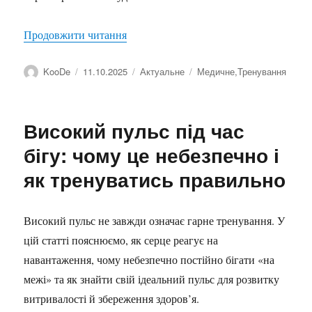
“Роль вправ та феномен Оземпіку”
Продовжити читання
Автор
Оприлюднено
Категорії
Позначки
KooDe
11.10.2025
Актуальне
Медичне
,
Тренування
Високий пульс під час
бігу: чому це небезпечно і
як тренуватись правильно
Високий пульс не завжди означає гарне тренування. У
цій статті пояснюємо, як серце реагує на
навантаження, чому небезпечно постійно бігати «на
межі» та як знайти свій ідеальний пульс для розвитку
витривалості й збереження здоров’я.