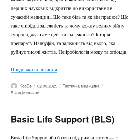
перших наукових відкриттів до використання в
сучасній медицині. Що таке біль та як він працює? Що
таке опіоїдна залежність та чому кожну велику війну
супроводжує саме цей тип залежності? Історія
препарату Налбуфін, та залежність від нього, яка
руйнує тисячі життів. Нейробіологія мозку та опіоїдів.
“Опіоїди: від Морфію до Налбуфіну”
Продовжити читання
Автор
Оприлюднено
Категорії
Позначки
KooDe
02.09.2025
Тактична медицина
Війна
,
Медичне
Basic Life Support (BLS)
Basic Life Support або базова підтримка життя — є