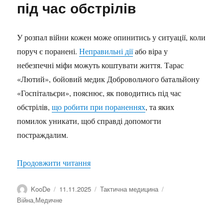
під час обстрілів
У розпал війни кожен може опинитись у ситуації, коли
поруч є поранені.
Неправильні дії
або віра у
небезпечні міфи можуть коштувати життя. Тарас
«Лютий», бойовий медик Добровольчого батальйону
«Госпітальєри», пояснює, як поводитись під час
обстрілів,
що робити при пораненнях
, та яких
помилок уникати, щоб справді допомогти
постраждалим.
“Міфи про домедичну допомогу: що вар
Продовжити читання
Автор
Оприлюднено
Категорії
Позначки
KooDe
11.11.2025
Тактична медицина
Війна
,
Медичне