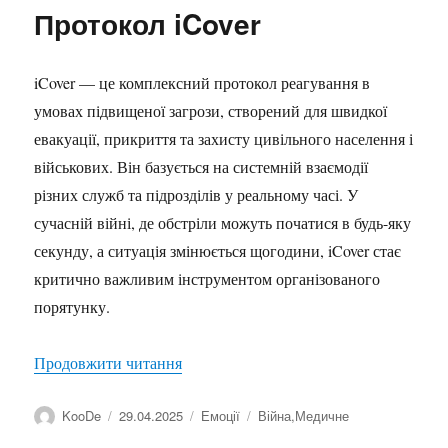
Протокол iCover
iCover — це комплексний протокол реагування в
умовах підвищеної загрози, створений для швидкої
евакуації, прикриття та захисту цивільного населення і
військових. Він базується на системній взаємодії
різних служб та підрозділів у реальному часі. У
сучасній війні, де обстріли можуть початися в будь-яку
секунду, а ситуація змінюється щогодини, iCover стає
критично важливим інструментом організованого
порятунку.
“Протокол iCover”
Продовжити читання
Автор
Оприлюднено
Категорії
Позначки
KooDe
29.04.2025
Емоції
Війна
,
Медичне