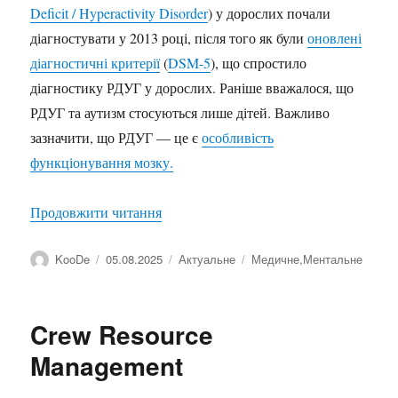
Deficit / Hyperactivity Disorder
) у дорослих почали
діагностувати у 2013 році, після того як були
оновлені
діагностичні критерії
(
DSM-5
), що спростило
діагностику РДУГ у дорослих. Раніше вважалося, що
РДУГ та аутизм стосуються лише дітей. Важливо
зазначити, що РДУГ — це є
особливість
функціонування мозку.
“РДУГ (ADHD)”
Продовжити читання
Автор
Оприлюднено
Категорії
Позначки
KooDe
05.08.2025
Актуальне
Медичне
,
Ментальне
Crew Resource
Management