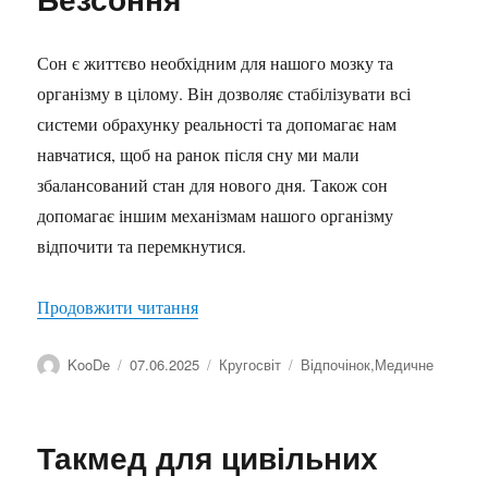
Сон є життєво необхідним для нашого мозку та
організму в цілому. Він дозволяє стабілізувати всі
системи обрахунку реальності та допомагає нам
навчатися, щоб на ранок після сну ми мали
збалансований стан для нового дня. Також сон
допомагає іншим механізмам нашого організму
відпочити та перемкнутися.
“Безсоння”
Продовжити читання
Автор
Оприлюднено
Категорії
Позначки
KooDe
07.06.2025
Кругосвіт
Відпочінок
,
Медичне
Такмед для цивільних