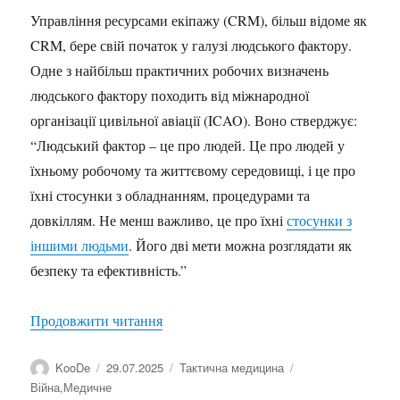
Управління ресурсами екіпажу (CRM), більш відоме як
CRM, бере свій початок у галузі людського фактору.
Одне з найбільш практичних робочих визначень
людського фактору походить від міжнародної
організації цивільної авіації (ICAO). Воно стверджує:
“Людський фактор – це про людей. Це про людей у
їхньому робочому та життєвому середовищі, і це про
їхні стосунки з обладнанням, процедурами та
довкіллям. Не менш важливо, це про їхні
стосунки з
іншими людьми
. Його дві мети можна розглядати як
безпеку та ефективність.”
“Crew Resource Management”
Продовжити читання
Автор
Оприлюднено
Категорії
Позначки
KooDe
29.07.2025
Тактична медицина
Війна
,
Медичне