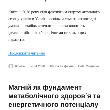
Квітень 2026 року став фактичним стартом активного
сезону кліщів в Україні, оскільки саме зараз погодні
умови — стабільне тепло та висока вологість —
ідеально збіглися з біологічними циклами цих
паразитів.
“Сезон кліщів 2026”
Продовжити читання
Автор
Оприлюднено
Категорії
Позначки
KooDe
14.04.2026
Флора та фауна
Pets
,
Медичне
Магній як фундамент
метаболічного здоров’я та
енергетичного потенціалу