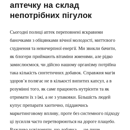
аптечку на склад
непотрібних пігулок
Сьогодні полиці аптек переповнені яскравими
баночками з обіцянками вічної молодості, миттєвого
схуднення та невичерпної енергії. Ми звикли бачити,
як блогери приймають вітаміни жменями, але рідко
замислюємося, чи дійсно нашому організму потрібна
така кількість синтетичних добавок. Справжня магія
здоров’я полягає не в кількості випитих капсул, а в
розумінні того, як саме працюють нутрієнти та як
отримати їх з їжі, а не з упаковки. Більшість людей
купує препарати хаотично, піддаючись
маркетинговому впливу, проте без системного підходу
ці зусилля часто перетворюються на дороге плацебо.
Важливо усвідомити, що добавка — це лише