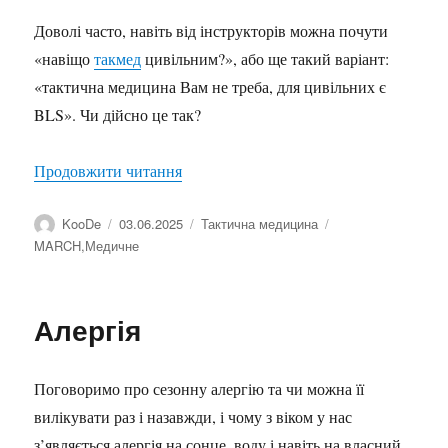
Доволі часто, навіть від інструкторів можна почути
«навіщо
такмед
цивільним?», або ще такий варіант:
«тактична медицина Вам не треба, для цивільних є
BLS». Чи дійсно це так?
“Такмед для цивільних”
Продовжити читання
Автор
Оприлюднено
Категорії
Позначки
KooDe
03.06.2025
Тактична медицина
MARCH
,
Медичне
Алергія
Поговоримо про сезонну алергію та чи можна її
вилікувати раз і назавжди, і чому з віком у нас
з’являється алергія на сонце, воду і навіть на власний