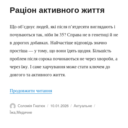
Раціон активного життя
Що об’єднує людей, які після п’ятдесяти виглядають і
почуваються так, ніби їм 35? Справа не в генетиці й не
в дорогих добавках. Найчастіше відповідь значно
простіша — у тому, що вони їдять щодня. Більшість
проблем після сорока починаються не через хвороби, а
через їжу. І саме харчування може стати ключем до
довгого та активного життя.
“Раціон активного життя”
Продовжити читання
Автор
Оприлюднено
Категорії
Позначки
Соломія Гнатюк
10.01.2026
Актуальне
Їжа
,
Медичне