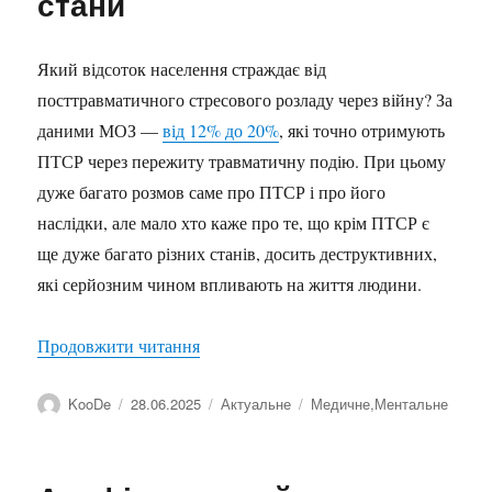
стани
Який відсоток населення страждає від
посттравматичного стресового розладу через війну? За
даними МОЗ —
від 12% до 20%
, які точно отримують
ПТСР через пережиту травматичну подію. При цьому
дуже багато розмов саме про ПТСР і про його
наслідки, але мало хто каже про те, що крім ПТСР є
ще дуже багато різних станів, досить деструктивних,
які серйозним чином впливають на життя людини.
“ПТСР та інші деструктивні стани”
Продовжити читання
Автор
Оприлюднено
Категорії
Позначки
KooDe
28.06.2025
Актуальне
Медичне
,
Ментальне