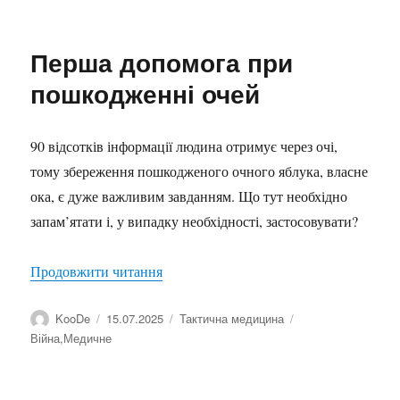
Перша допомога при
пошкодженні очей
90 відсотків інформації людина отримує через очі,
тому збереження пошкодженого очного яблука, власне
ока, є дуже важливим завданням. Що тут необхідно
запам’ятати і, у випадку необхідності, застосовувати?
“Перша допомога при пошкодженні о
Продовжити читання
Автор
Оприлюднено
Категорії
Позначки
KooDe
15.07.2025
Тактична медицина
Війна
,
Медичне