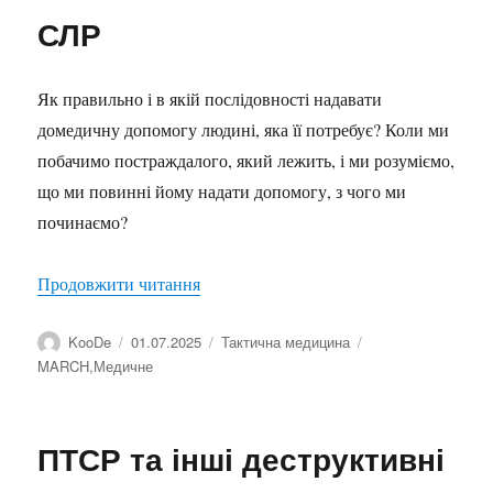
СЛР
Як правильно і в якій послідовності надавати
домедичну допомогу людині, яка її потребує? Коли ми
побачимо постраждалого, який лежить, і ми розуміємо,
що ми повинні йому надати допомогу, з чого ми
починаємо?
“СЛР”
Продовжити читання
Автор
Оприлюднено
Категорії
Позначки
KooDe
01.07.2025
Тактична медицина
MARCH
,
Медичне
ПТСР та інші деструктивні