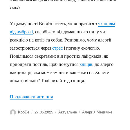
сміх?
У цьому пості Ви дізнаєтесь, як впоратися з
чханням
від амброзії
, свербіжем від домашнього пилу чи
реакцією на котів та собак. Розповімо, чому алергії
загострюються через
стрес
і погану екологію.
Поділимося секретами: від простих лайфхаків, як
прибирати постіль, щоб позбутися
кліщів
, до алерго
вакцинації, яка може змінити ваше життя. Хочете
дихати вільно? Тоді читайте до кінця.
“Алергія”
Продовжити читання
Автор
Оприлюднено
Категорії
Позначки
KooDe
27.05.2025
Актуальне
Алергія
,
Медичне