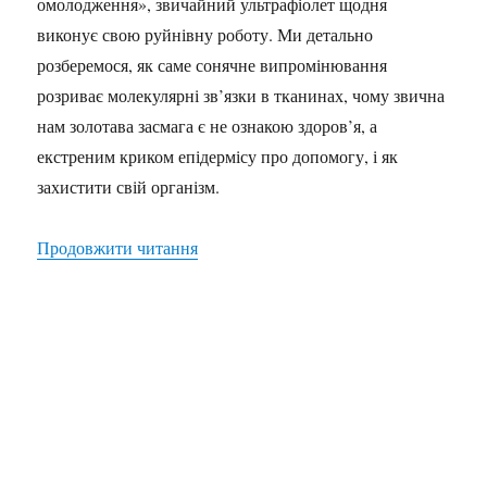
омолодження», звичайний ультрафіолет щодня
виконує свою руйнівну роботу. Ми детально
розберемося, як саме сонячне випромінювання
розриває молекулярні зв’язки в тканинах, чому звична
нам золотава засмага є не ознакою здоров’я, а
екстреним криком епідермісу про допомогу, і як
захистити свій організм.
“Вплив сонця на шкіру”
Продовжити читання