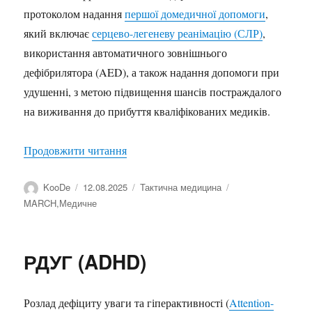
протоколом надання
першої домедичної допомоги
,
який включає
серцево-легеневу реанімацію (СЛР)
,
використання автоматичного зовнішнього
дефібрилятора (AED), а також надання допомоги при
удушенні, з метою підвищення шансів постраждалого
на виживання до прибуття кваліфікованих медиків.
“Basic Life Support (BLS)”
Продовжити читання
Автор
Оприлюднено
Категорії
Позначки
KooDe
12.08.2025
Тактична медицина
MARCH
,
Медичне
РДУГ (ADHD)
Розлад дефіциту уваги та гіперактивності (
Attention-