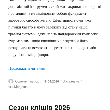
допоміжний інструмент, який має закривати конкретні
прогалини, а не замінювати собою фундамент
здорового способу життя. Ефективність будь-якої
пігулки багато в чому залежить від стану нашої
травної системи, адже навіть найдорожчий комплекс
буде марним, якщо кишківник не здатний його
розщепити та всмоктати через запальні процеси або
порушення мікрофлори.
“Вітаміни та БАДи: як не перетворити
Продовжити читання
Автор
Оприлюднено
Категорії
Позначки
Соломія Гнатюк
18.04.2026
Актуальне
Їжа
,
Медичне
Сезон кліщів 2026