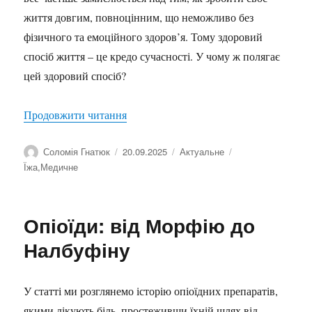
життя довгим, повноцінним, що неможливо без
фізичного та емоційного здоров’я. Тому здоровий
спосіб життя – це кредо сучасності. У чому ж полягає
цей здоровий спосіб?
“Функціональна медицина та нутриціо
Продовжити читання
Автор
Оприлюднено
Категорії
Позначки
Соломія Гнатюк
20.09.2025
Актуальне
Їжа
,
Медичне
Опіоїди: від Морфію до
Налбуфіну
У статті ми розглянемо історію опіоїдних препаратів,
якими лікують біль, простеживши їхній шлях від