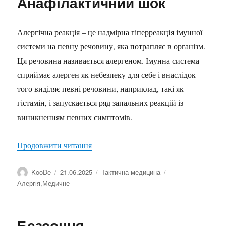
Анафілактичний шок
Алергічна реакція – це надмірна гіперреакція імунної
системи на певну речовину, яка потрапляє в організм.
Ця речовина називається алергеном. Імунна система
сприймає алерген як небезпеку для себе і внаслідок
того виділяє певні речовини, наприклад, такі як
гістамін, і запускається ряд запальних реакцій із
виникненням певних симптомів.
“Анафілактичний шок”
Продовжити читання
Автор
Оприлюднено
Категорії
Позначки
KooDe
21.06.2025
Тактична медицина
Алергія
,
Медичне
Безсоння