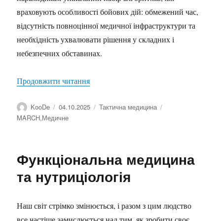
враховують особливості бойових дій: обмежений час,
відсутність повноцінної медичної інфраструктури та
необхідність ухвалювати рішення у складних і
небезпечних обставинах.
“Менеджмент дихальних шляхів у Tacti
Продовжити читання
Автор
Оприлюднено
Категорії
Позначки
KooDe
04.10.2025
Тактична медицина
MARCH
,
Медичне
Функціональна медицина
та нутриціологія
Наш світ стрімко змінюється, і разом з цим людство
все частіше замислюється над тим, як зробити своє