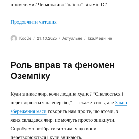
променями? Чи можливо “наїсти” вітамін D?
“Вітамін D”
Продовжити читання
Автор
Оприлюднено
Категорії
Позначки
KooDe
21.10.2025
Актуальне
Їжа
,
Медичне
Роль вправ та феномен
Оземпіку
Куди зникає жир, коли людина худне? “Спалюється і
перетворюється на енергію,” — скаже хтось, але
Закон
збереження маси
говорить нам про те, що атоми, з
яких складався жир, не можуть просто зникнути.
Спробуємо розібратися з тим, у що вони
перетворюються і куди зникають.