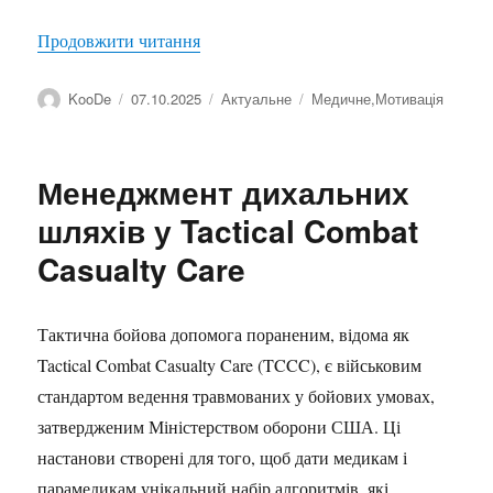
“Високий пульс під час бігу: чому це 
Продовжити читання
Автор
Оприлюднено
Категорії
Позначки
KooDe
07.10.2025
Актуальне
Медичне
,
Мотивація
Менеджмент дихальних
шляхів у Tactical Combat
Casualty Care
Тактична бойова допомога пораненим, відома як
Tactical Combat Casualty Care (TCCC), є військовим
стандартом ведення травмованих у бойових умовах,
затвердженим Міністерством оборони США. Ці
настанови створені для того, щоб дати медикам і
парамедикам унікальний набір алгоритмів, які