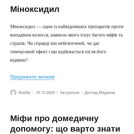
Міноксидил
Міноксидил — один із найвідоміших препаратів проти
випадіння волосся, навколо якого існує багато міфів та
страхів. Чи справді він небезпечний, чи дає
тимчасовий ефект і що відбувається після його
відміни?
“Міноксидил”
Продовжити читання
Автор
Оприлюднено
Категорії
Позначки
KooDe
16.12.2025
Актуальне
Догляд
,
Медичне
Міфи про домедичну
допомогу: що варто знати