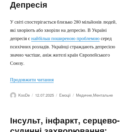
Депресія
У світі спостерігається близько 280 мільйонів людей,
які хворіють або хворіли на депресію. В Україні
депресія є
найбільш поширеною проблемою
серед
психічних розладів. Українці страждають депресією
значно частіше, аніж жителі країн Європейського
Союзу.
“Депресія”
Продовжити читання
Автор
Оприлюднено
Категорії
Позначки
KooDe
12.07.2025
Емоції
Медичне
,
Ментальне
Інсульт, інфаркт, серцево-
судинні захворювання: