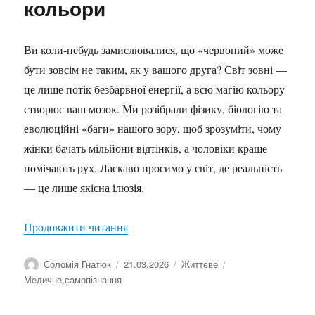
кольори
Ви коли-небудь замислювалися, що «червоний» може
бути зовсім не таким, як у вашого друга? Світ зовні —
це лише потік безбарвної енергії, а всю магію кольору
створює ваш мозок. Ми розібрали фізику, біологію та
еволюційні «баги» нашого зору, щоб зрозуміти, чому
жінки бачать мільйони відтінків, а чоловіки краще
помічають рух. Ласкаво просимо у світ, де реальність
— це лише якісна ілюзія.
“Чи однаково ми бачимо кольори”
Продовжити читання
Автор
Оприлюднено
Категорії
Позначки
Соломія Гнатюк
21.03.2026
Життєве
Медичне
,
самопізнання