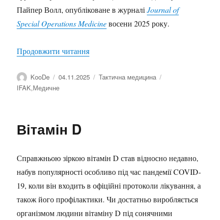
Пайпер Волл, опубліковане в журналі
Journal of
Special Operations Medicine
восени 2025 року.
“Лабораторна оцінка українських турн
Продовжити читання
Автор
Оприлюднено
Категорії
Позначки
KooDe
04.11.2025
Тактична медицина
IFAK
,
Медичне
Вітамін D
Справжньою зіркою вітамін D став відносно недавно,
набув популярності особливо під час пандемії COVID-
19, коли він входить в офіційні протоколи лікування, а
також його профілактики. Чи достатньо виробляється
організмом людини вітаміну D під сонячними