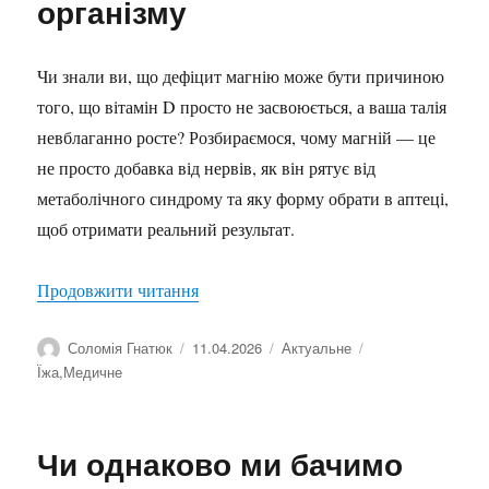
організму
Чи знали ви, що дефіцит магнію може бути причиною
того, що вітамін D просто не засвоюється, а ваша талія
невблаганно росте? Розбираємося, чому магній — це
не просто добавка від нервів, як він рятує від
метаболічного синдрому та яку форму обрати в аптеці,
щоб отримати реальний результат.
“Магній як фундамент метаболічного з
Продовжити читання
Автор
Оприлюднено
Категорії
Позначки
Соломія Гнатюк
11.04.2026
Актуальне
Їжа
,
Медичне
Чи однаково ми бачимо