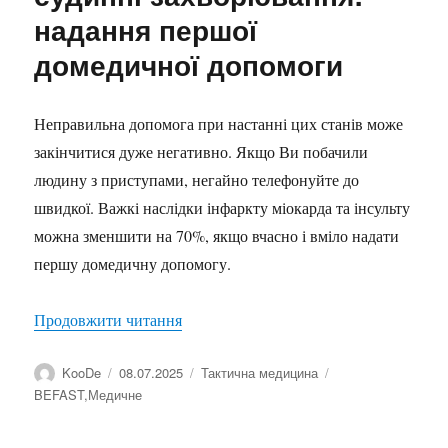
надання першої
домедичної допомоги
Неправильна допомога при настанні цих станів може
закінчитися дуже негативно. Якщо Ви побачили
людину з приступами, негайно телефонуйте до
швидкої. Важкі наслідки інфаркту міокарда та інсульту
можна зменшити на 70%, якщо вчасно і вміло надати
першу домедичну допомогу.
“Інсульт, інфаркт, серцево-судинні з
Продовжити читання
Автор
Оприлюднено
Категорії
Позначки
KooDe
08.07.2025
Тактична медицина
BEFAST
,
Медичне