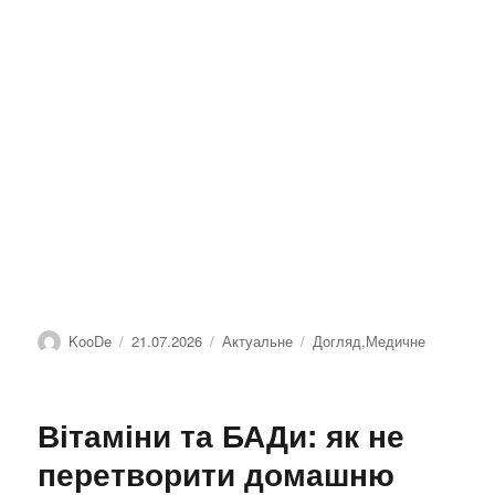
Автор
Оприлюднено
Категорії
Позначки
KooDe
21.07.2026
Актуальне
Догляд
,
Медичне
Вітаміни та БАДи: як не
перетворити домашню