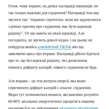
Отож, чому вправи, на думку насправді науковців, не
так сильно важливі для схуднення? Насправді теза має
звучати так: “першою стратегією, коли ми задумуємося
з різних причин про схуднення, має бути корекція
раціону”. От що мають на увазі науковці. Але
погодьтесь, це звучить доволі нудно, і на цьому не
побудуєш якийсь
клікбейтний TikTok
або що,
заявляючи щось про вправи. Насправді дійсно йдеться
про те, що без корекції раціону, без досягнення
певного дефіциту калорій, ніякого схуднення не буде.
Але вправи – це теж витрата енергії, яка може
спричинити дефіцит калорій і, власне, схуднення.
Якраз тут починаються нюанси, які важливо розуміти.
60-80% загальних енергетичних процесів в нашому
організмі йде на забезпечення
загального метаболізму
,