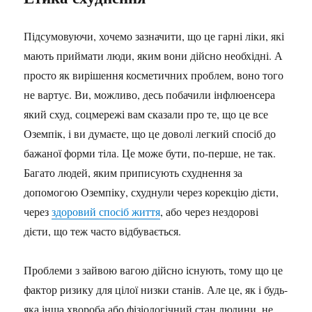
Підсумовуючи, хочемо зазначити, що це гарні ліки, які
мають приймати люди, яким вони дійсно необхідні. А
просто як вирішення косметичних проблем, воно того
не вартує. Ви, можливо, десь побачили інфлюенсера
який схуд, соцмережі вам сказали про те, що це все
Оземпік, і ви думаєте, що це доволі легкий спосіб до
бажаної форми тіла. Це може бути, по-перше, не так.
Багато людей, яким приписують схуднення за
допомогою Оземпіку, схуднули через корекцію дієти,
через
здоровий спосіб життя
, або через нездорові
дієти, що теж часто відбувається.
Проблеми з зайвою вагою дійсно існують, тому що це
фактор ризику для цілої низки станів. Але це, як і будь-
яка інша хвороба або фізіологічний стан людини, не