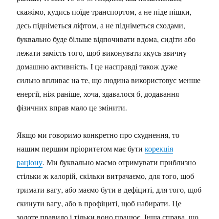
скажімо, кудись поїде транспортом, а не піде пішки,
десь підніметься ліфтом, а не підніметься сходами,
буквально буде більше відпочивати вдома, сидіти або
лежати замість того, щоб виконувати якусь звичну
домашню активність. І це насправді також дуже
сильно впливає на те, що людина використовує менше
енергії, ніж раніше, хоча, здавалося б, додавання
фізичних вправ мало це змінити.
Якщо ми говоримо конкретно про схуднення, то
нашим першим пріоритетом має бути
корекція
раціону
. Ми буквально маємо отримувати приблизно
стільки ж калорій, скільки витрачаємо, для того, щоб
тримати вагу, або маємо бути в дефіциті, для того, щоб
скинути вагу, або в профіциті, щоб набирати. Це
золоте правило і тільки воно працює. Інша справа, що