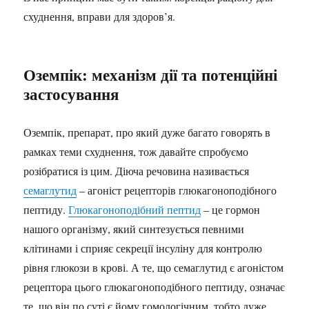
схуднення, вправи для здоров’я.
Оземпік: механізм дії та потенційні
застосування
Оземпік, препарат, про який дуже багато говорять в
рамках теми схуднення, тож давайте спробуємо
розібратися із цим. Діюча речовина називається
семаглутид
– агоніст рецепторів глюкагоноподібного
пептиду.
Глюкагоноподібний пептид
– це гормон
нашого організму, який синтезується певними
клітинами і сприяє секреції інсуліну для контролю
рівня глюкози в крові. А те, що семаглутид є агоністом
рецептора цього глюкагоноподібного пептиду, означає
те, що він по суті є йому гомологічним, тобто дуже