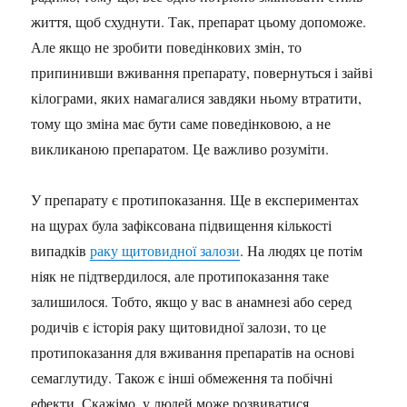
життя, щоб схуднути. Так, препарат цьому допоможе.
Але якщо не зробити поведінкових змін, то
припинивши вживання препарату, повернуться і зайві
кілограми, яких намагалися завдяки ньому втратити,
тому що зміна має бути саме поведінковою, а не
викликаною препаратом. Це важливо розуміти.
У препарату є протипоказання. Ще в експериментах
на щурах була зафіксована підвищення кількості
випадків
раку щитовидної залози
. На людях це потім
ніяк не підтвердилося, але протипоказання таке
залишилося. Тобто, якщо у вас в анамнезі або серед
родичів є історія раку щитовидної залози, то це
протипоказання для вживання препаратів на основі
семаглутиду. Також є інші обмеження та побічні
ефекти. Скажімо, у людей може розвиватися