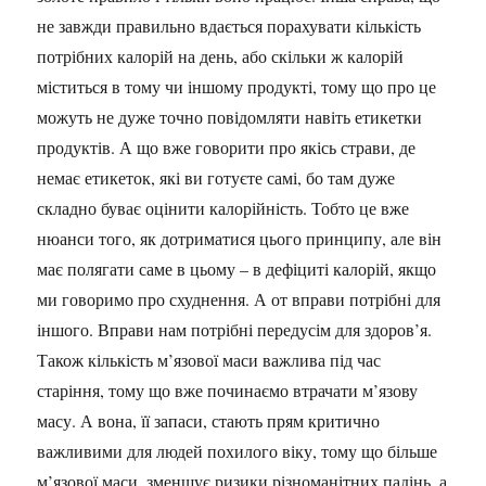
не завжди правильно вдається порахувати кількість
потрібних калорій на день, або скільки ж калорій
міститься в тому чи іншому продукті, тому що про це
можуть не дуже точно повідомляти навіть етикетки
продуктів. А що вже говорити про якісь страви, де
немає етикеток, які ви готуєте самі, бо там дуже
складно буває оцінити калорійність. Тобто це вже
нюанси того, як дотриматися цього принципу, але він
має полягати саме в цьому – в дефіциті калорій, якщо
ми говоримо про схуднення. А от вправи потрібні для
іншого. Вправи нам потрібні передусім для здоров’я.
Також кількість м’язової маси важлива під час
старіння, тому що вже починаємо втрачати м’язову
масу. А вона, її запаси, стають прям критично
важливими для людей похилого віку, тому що більше
м’язової маси, зменшує ризики різноманітних падінь, а