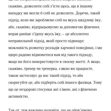
скажімо, дозволити собі з’їсти щось, що в іншому
випадку ми могли б собі не дозволити. Доречи, такий
підхід, коли ми заробляємо собі на якусь шкідливу їжу,
або, скажімо, відпрацьовуємо за допомогою фізичних
вправ раніше з’їдену якусь їжу, – це абсолютно
неправильний підхід, який просто підвищує
можливість розвитку розладів харчової поведінки, і ми
щиро радимо відмовитися вам від такого підходу,
якщо ви його використовуєте в своєму житті. А якщо,
скажімо, тренер чи тренерка, з якою ви працюєте,
також застосовує до вас такий підхід, то або
скоригуйте це, або підберіть собі іншого фахівця. Тому
що це нездорові стосунки ані з їжею, ані з фізичною
активністю.
Так от, теж важливо розуміти, що не обов’язково