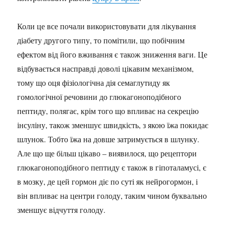
Коли це все почали використовувати для лікування
діабету другого типу, то помітили, що побічним
ефектом від його вживання є також зниження ваги. Це
відбувається насправді доволі цікавим механізмом,
тому що оця фізіологічна дія семаглутиду як
гомологічної речовини до глюкагоноподібного
пептиду, полягає, крім того що впливає на секрецію
інсуліну, також зменшує швидкість, з якою їжа покидає
шлунок. Тобто їжа на довше затримується в шлунку.
Але що ще більш цікаво – виявилося, що рецептори
глюкагоноподібного пептиду є також в гіпоталамусі, є
в мозку, де цей гормон діє по суті як нейрогормон, і
він впливає на центри голоду, таким чином буквально
зменшує відчуття голоду.