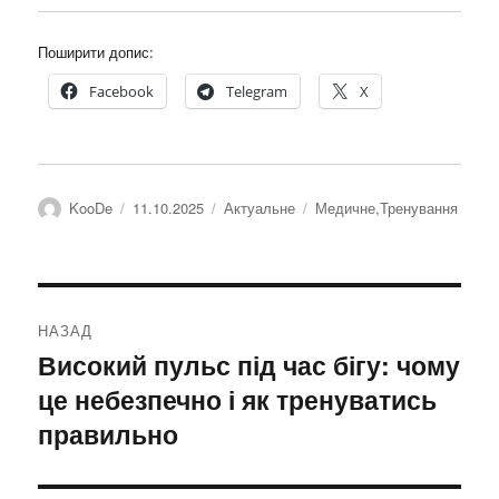
Поширити допис:
Facebook
Telegram
X
Автор
Оприлюднено
Категорії
Позначки
KooDe
11.10.2025
Актуальне
Медичне
,
Тренування
Навігація
НАЗАД
записів
Високий пульс під час бігу: чому
Попередній
це небезпечно і як тренуватись
запис:
правильно