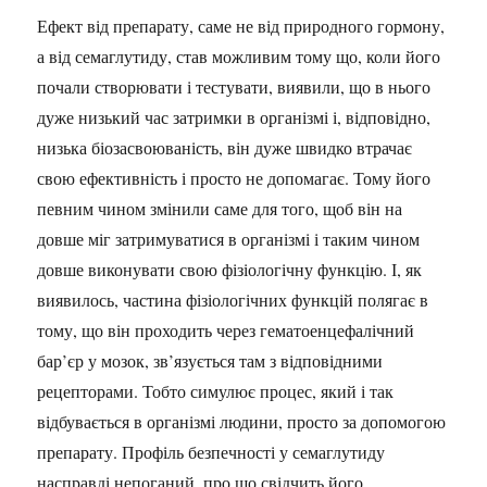
Ефект від препарату, саме не від природного гормону,
а від семаглутиду, став можливим тому що, коли його
почали створювати і тестувати, виявили, що в нього
дуже низький час затримки в організмі і, відповідно,
низька біозасвоюваність, він дуже швидко втрачає
свою ефективність і просто не допомагає. Тому його
певним чином змінили саме для того, щоб він на
довше міг затримуватися в організмі і таким чином
довше виконувати свою фізіологічну функцію. І, як
виявилось, частина фізіологічних функцій полягає в
тому, що він проходить через гематоенцефалічний
бар’єр у мозок, зв’язується там з відповідними
рецепторами. Тобто симулює процес, який і так
відбувається в організмі людини, просто за допомогою
препарату. Профіль безпечності у семаглутиду
насправді непоганий, про що свідчить його