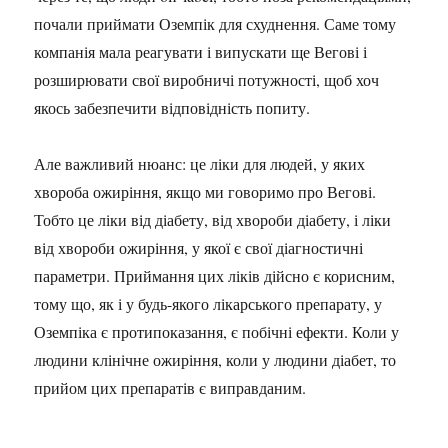
почали приймати Оземпік для схуднення. Саме тому
компанія мала реагувати і випускати ще Вегові і
розширювати свої виробничі потужності, щоб хоч
якось забезпечити відповідність попиту.
Але важливий нюанс: це ліки для людей, у яких
хвороба ожиріння, якщо ми говоримо про Вегові.
Тобто це ліки від діабету, від хвороби діабету, і ліки
від хвороби ожиріння, у якої є свої діагностичні
параметри. Приймання цих ліків дійсно є корисним,
тому що, як і у будь-якого лікарського препарату, у
Оземпіка є протипоказання, є побічні ефекти. Коли у
людини клінічне ожиріння, коли у людини діабет, то
прийом цих препаратів є виправданим.