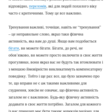
відповідно,
переломів
, які для людей похилого віку
часто є критичними. Тому це все важливо.
Тренування важливі, точніше, навіть не “тренування”
– це неправильне слово, якраз таки фізична
активність, яка вам до душі. Якщо вам подобається
бігати
, ви можете бігати. Бігати, до речі, не
обов’язково, ви можете просто включити в своє життя
прогулянки, вони якраз вас не будуть так втомлювати і
з меншою ймовірністю викликатимуть компенсаторну
поведінку. Тобто і ще раз: все, що було зазначено про
те, що вправи не є аж такими важливими для
схуднення, зовсім не означає, що фізична активність
загалом не є важливою. Будь-яку фізичну активність
додавати в своє життя потрібно. Загалом для кожного
із нас принцип має бути таким: корекція раціону для