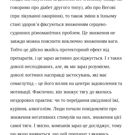
говоримо про діабет другого типу), або про Вегові
(при лікуванні ожиріння), то також зміни в їхньому
стані здоров’я фіксуються зниженням серцево-
судинних різноманітних проблем. Це зниження не
завжди можна пояснити виключно зниженням ваги.
Тобто це дійсно якийсь протекторний ефект від
препаратів, і це зараз активно досліджується. І з таких
доволі несподіваних, але, як ми зараз розуміємо,
доволі логічних насправді застосувань, які має
семаглутид – це його вплив на центри задоволення та
мотивації. Фактично, він знижує тягу до якихось
нездорових практик: чи то переїдання шкідливої їжі,
куріння, алкоголізм. Люди почали повідомляти про
зниження негативних стимулів на них, зниження цієї
самої тяги. І звісно, компанія зараз це досліджує, тому
що якщо виявиться, що цей препарат з якимись