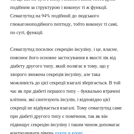
подібним за структурою і виконує ті ж функції.
Семаглутид на 94% подібний до людського
глюкагоноподібного пептиду, тобто виконує ті самі,
по суті, функції.
Семаглутид посилює секрецію інсуліну, і це, власне,
пояснює його основне застосування в якості лік від
діабету другого типу, який полягає в тому, що у
хворого знижена секреція інсуліну, але така
можливість до цієї секреції взагалі зберігається. В той
час як при діабеті першого типу – буквально втрачені
клітини, які синтезують інсулін, і відповідно цієї
секреції не відбувається взагалі. Тому семаглутид саме
при діабеті другого типу є помічним, так як він
підвищує секрецію інсуліну і таким чином допомагає
контролювати рівень
цукру в крові
.