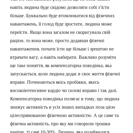
навіть людина буде свідомо дозволяти собі з’їсти
більше. Буквально буде втомлюватися від фізичних
навантажень, її голод буде зростати, людина може
переїсти. Якщо вона загалом не скоригувала свій
раціон, то вона може, просто додавши фізичні
навантаження, почати їсти ще більше і зрештою не
втрачати вагу, а навіть набирати. Важливо розуміти
ще таке поняття, як компенсаторна поведінка, яка
запускається, коли людина додає в своє життя фізичні
вправи. Починаються якісь пробіжки, якесь
високоінтенсивне кардіо чи силові вправи і так далі.
Компенсаторна поведінка полягає в тому, що людина
знижує активність в усіх інших випадках поза цією
цілеспрямованою фізичною активністю. А це саме та
фізична активність, про яку ми говорили трошки
раніше, ті самі 10-30%. Людина, яка позаймалася,