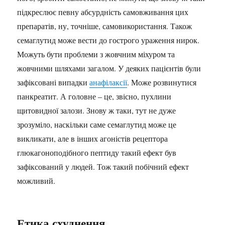
підкреслює певну абсурдність самовживання цих
препаратів, ну, точніше, самовикористання. Також
семаглутид може вести до гострого ураження нирок.
Можуть бути проблеми з жовчним міхуром та
жовчними шляхами загалом. У деяких пацієнтів були
зафіксовані випадки
анафілаксії
. Може розвинутися
панкреатит. А головне – це, звісно, пухлини
щитовидної залози. Знову ж таки, тут не дуже
зрозуміло, наскільки саме семаглутид може це
викликати, але в інших агоністів рецептора
глюкагоноподібного пептиду такий ефект був
зафіксований у людей. Тож такий побічний ефект
можливий.
Етика схуднення