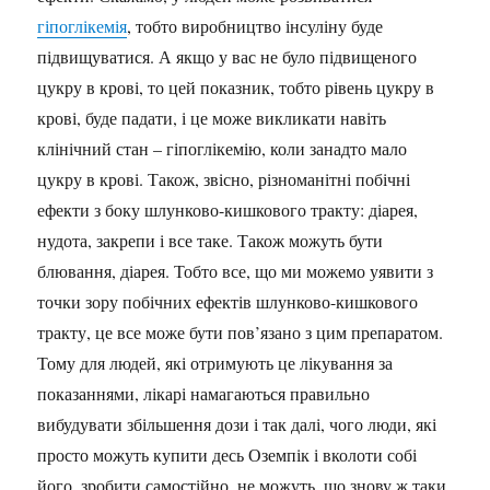
гіпоглікемія
, тобто виробництво інсуліну буде
підвищуватися. А якщо у вас не було підвищеного
цукру в крові, то цей показник, тобто рівень цукру в
крові, буде падати, і це може викликати навіть
клінічний стан – гіпоглікемію, коли занадто мало
цукру в крові. Також, звісно, різноманітні побічні
ефекти з боку шлунково-кишкового тракту: діарея,
нудота, закрепи і все таке. Також можуть бути
блювання, діарея. Тобто все, що ми можемо уявити з
точки зору побічних ефектів шлунково-кишкового
тракту, це все може бути пов’язано з цим препаратом.
Тому для людей, які отримують це лікування за
показаннями, лікарі намагаються правильно
вибудувати збільшення дози і так далі, чого люди, які
просто можуть купити десь Оземпік і вколоти собі
його, зробити самостійно, не можуть, що знову ж таки