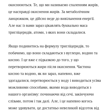
окиснюються. Те, що ми називаємо спаленням жирів,
це насправді окиснення жирів. За метаболічним
ланцюжком, це дійсно веде до вивільнення енергії.
Але нас із вами зараз цікавлять буквально маса
тригліцеридів, атоми, з яких вони складалися.
Якщо подивитись на формулу тригліцеридів, то
побачимо, що вони складаються з вуглецю, водню та
кисню. І це вже є підказкою до того, у що
перетворюються жири після окиснення. Частина
кисню та водню, як ви зараз, напевно, вже
здогадалися, перетворюється у воду і виводиться усіма
можливими способами, якими вода виводиться з
нашого організму: починаючи від сечі, закінчуючи
слізьми, потом і так далі. Але, і це напевно когось
може здивувати, це достатньо невеликий відсоток від