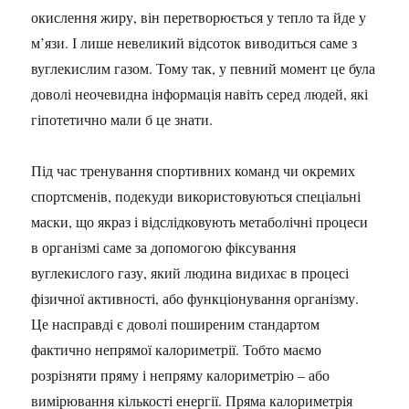
окислення жиру, він перетворюється у тепло та йде у
м’язи. І лише невеликий відсоток виводиться саме з
вуглекислим газом. Тому так, у певний момент це була
доволі неочевидна інформація навіть серед людей, які
гіпотетично мали б це знати.
Під час тренування спортивних команд чи окремих
спортсменів, подекуди використовуються спеціальні
маски, що якраз і відслідковують метаболічні процеси
в організмі саме за допомогою фіксування
вуглекислого газу, який людина видихає в процесі
фізичної активності, або функціонування організму.
Це насправді є доволі поширеним стандартом
фактично непрямої калориметрії. Тобто маємо
розрізняти пряму і непряму калориметрію – або
вимірювання кількості енергії. Пряма калориметрія