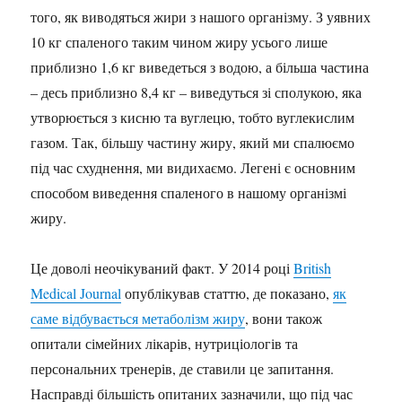
того, як виводяться жири з нашого організму. З уявних
10 кг спаленого таким чином жиру усього лише
приблизно 1,6 кг виведеться з водою, а більша частина
– десь приблизно 8,4 кг – виведуться зі сполукою, яка
утворюється з кисню та вуглецю, тобто вуглекислим
газом. Так, більшу частину жиру, який ми спалюємо
під час схуднення, ми видихаємо. Легені є основним
способом виведення спаленого в нашому організмі
жиру.
Це доволі неочікуваний факт. У 2014 році
British
Medical Journal
опублікував статтю, де показано,
як
саме відбувається метаболізм жиру
, вони також
опитали сімейних лікарів, нутриціологів та
персональних тренерів, де ставили це запитання.
Насправді більшість опитаних зазначили, що під час