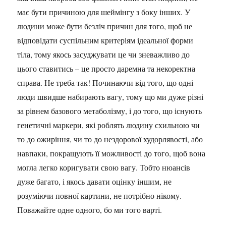
має бути причиною для шеймінгу з боку інших. У
людини може бути безліч причин для того, щоб не
відповідати суспільним критеріям ідеальної форми
тіла, тому якось засуджувати це чи зневажливо до
цього ставитись – це просто даремна та некоректна
справа. Не треба так! Починаючи від того, що одні
люди швидше набирають вагу, тому що ми дуже різні
за рівнем базового метаболізму, і до того, що існують
генетичні маркери, які роблять людину схильною чи
то до ожиріння, чи то до нездорової худорлявості, або
навпаки, покращують її можливості до того, щоб вона
могла легко коригувати свою вагу. Тобто нюансів
дуже багато, і якось давати оцінку іншим, не
розуміючи повної картини, не потрібно нікому.
Поважайте одне одного, бо ми того варті.