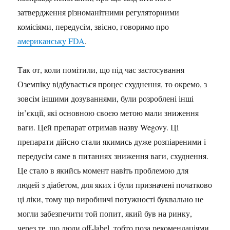
затвердження різноманітними регуляторними
комісіями, передусім, звісно, говоримо про
американську FDA
.
Так от, коли помітили, що під час застосування
Оземпіку відбувається процес схуднення, то окремо, з
зовсім іншими дозуваннями, були розроблені інші
ін’єкції, які основною своєю метою мали зниження
ваги. Цей препарат отримав назву Wegovy. Ці
препарати дійсно стали якимись дуже розпіареними і
передусім саме в питаннях зниження ваги, схуднення.
Це стало в якийсь момент навіть проблемою для
людей з діабетом, для яких і були призначені початково
ці ліки, тому що виробничі потужності буквально не
могли забезпечити той попит, який був на ринку,
через те, що люди off-label, тобто поза рекомендаціями,