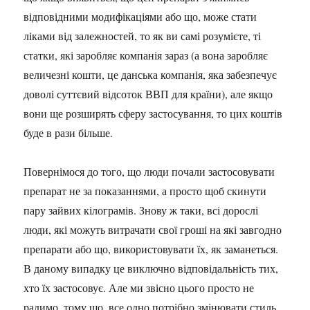
відповідними модифікаціями або що, може стати
ліками від залежностей, то як ви самі розумієте, ті
статки, які заробляє компанія зараз (а вона заробляє
величезні кошти, це данська компанія, яка забезпечує
доволі суттєвий відсоток ВВП для країни), але якщо
вони ще розширять сферу застосування, то цих коштів
буде в рази більше.
Повернімося до того, що люди почали застосовувати
препарат не за показаннями, а просто щоб скинути
пару зайвих кілограмів. Знову ж таки, всі дорослі
люди, які можуть витрачати свої гроші на які завгодно
препарати або що, використовувати їх, як заманеться.
В даному випадку це виключно відповідальність тих,
хто їх застосовує. Але ми звісно цього просто не
радимо, тому що, все одно потрібно змінювати стиль