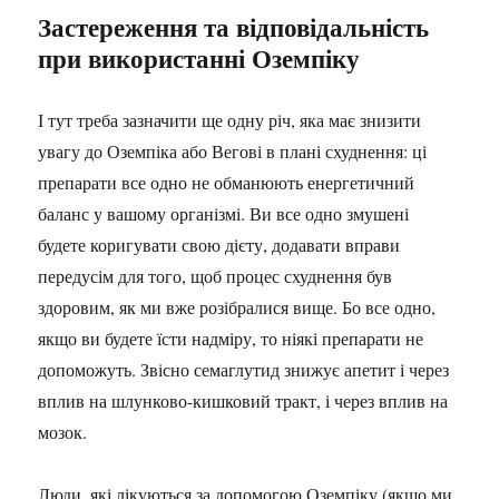
Застереження та відповідальність
при використанні Оземпіку
І тут треба зазначити ще одну річ, яка має знизити
увагу до Оземпіка або Вегові в плані схуднення: ці
препарати все одно не обманюють енергетичний
баланс у вашому організмі. Ви все одно змушені
будете коригувати свою дієту, додавати вправи
передусім для того, щоб процес схуднення був
здоровим, як ми вже розібралися вище. Бо все одно,
якщо ви будете їсти надміру, то ніякі препарати не
допоможуть. Звісно семаглутид знижує апетит і через
вплив на шлунково-кишковий тракт, і через вплив на
мозок.
Люди, які лікуються за допомогою Оземпіку (якщо ми