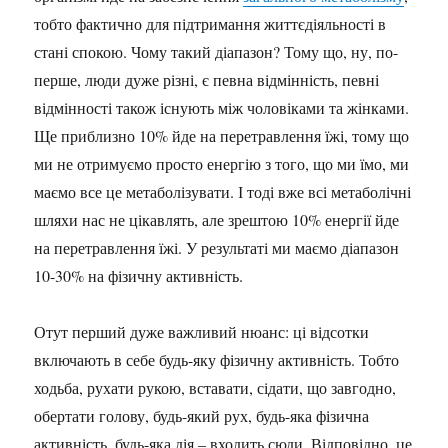
тобто фактично для підтримання життєдіяльності в
стані спокою. Чому такий діапазон? Тому що, ну, по-
перше, люди дуже різні, є певна відмінність, певні
відмінності також існують між чоловіками та жінками.
Ще приблизно 10% йде на перетравлення їжі, тому що
ми не отримуємо просто енергію з того, що ми їмо, ми
маємо все це метаболізувати. І тоді вже всі метаболічні
шляхи нас не цікавлять, але зрештою 10% енергії йде
на перетравлення їжі. У результаті ми маємо діапазон
10-30% на фізичну активність.
Отут перший дуже важливий нюанс: ці відсотки
включають в себе будь-яку фізичну активність. Тобто
ходьба, рухати рукою, вставати, сідати, що завгодно,
обертати голову, будь-який рух, будь-яка фізична
активність, будь-яка дія – входить сюди. Відповідно, це