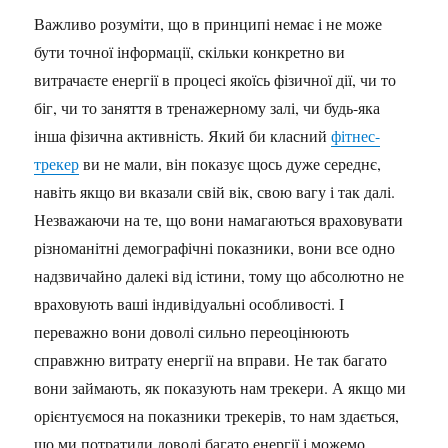
Важливо розуміти, що в принципі немає і не може
бути точної інформації, скільки конкретно ви
витрачаєте енергії в процесі якоїсь фізичної дії, чи то
біг, чи то заняття в тренажерному залі, чи будь-яка
інша фізична активність. Який би класний
фітнес-
трекер
ви не мали, він показує щось дуже середнє,
навіть якщо ви вказали свій вік, свою вагу і так далі.
Незважаючи на те, що вони намагаються враховувати
різноманітні демографічні показники, вони все одно
надзвичайно далекі від істини, тому що абсолютно не
враховують ваші індивідуальні особливості. І
переважно вони доволі сильно переоцінюють
справжню витрату енергії на вправи. Не так багато
вони займають, як показують нам трекери. А якщо ми
орієнтуємося на показники трекерів, то нам здається,
що ми потратили доволі багато енергії і можемо,